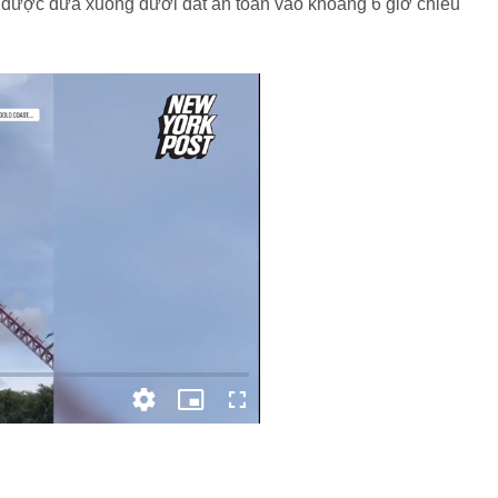
ã được đưa xuống dưới đất an toàn vào khoảng 6 giờ chiều