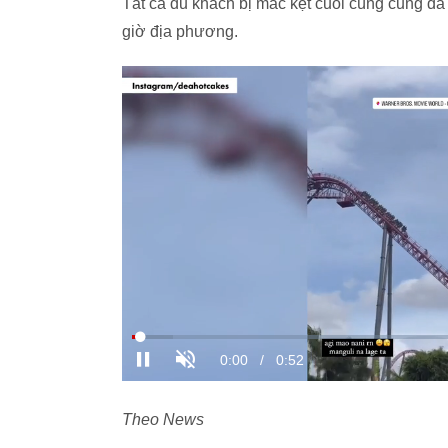
Tất cả du khách bị mắc kẹt cuối cùng cũng đ
giờ địa phương.
Theo News