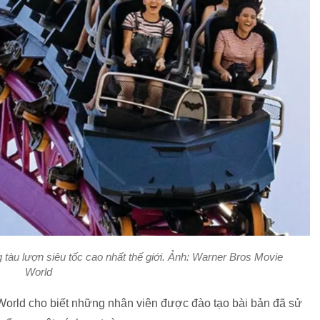
tàu lượn siêu tốc cao nhất thế giới. Ảnh: Warner Bros Movie
World
World cho biết những nhân viên được đào tạo bài bản đã sử