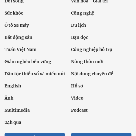
Đời sống
Văn hóa - Giải trí
Sức khỏe
Công nghệ
Ô tô xe máy
Du lịch
Bất động sản
Bạn đọc
Tuần Việt Nam
Công nghiệp hỗ trợ
Giảm nghèo bền vững
Nông thôn mới
Dân tộc thiểu số và miền núi
Nội dung chuyên đề
English
Hồ sơ
Ảnh
Video
Multimedia
Podcast
24h qua