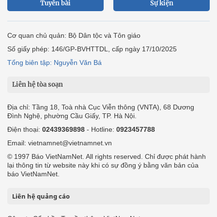
Tuyến bài
Sự kiện
Cơ quan chủ quản: Bộ Dân tộc và Tôn giáo
Số giấy phép: 146/GP-BVHTTDL, cấp ngày 17/10/2025
Tổng biên tập: Nguyễn Văn Bá
Liên hệ tòa soạn
Địa chỉ: Tầng 18, Toà nhà Cục Viễn thông (VNTA), 68 Dương
Đình Nghệ, phường Cầu Giấy, TP. Hà Nội.
Điện thoại:
02439369898
- Hotline:
0923457788
Email: vietnamnet@vietnamnet.vn
© 1997 Báo VietNamNet. All rights reserved. Chỉ được phát hành
lại thông tin từ website này khi có sự đồng ý bằng văn bản của
báo VietNamNet.
Liên hệ quảng cáo