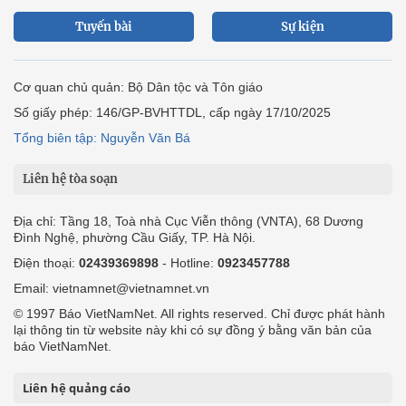
Tuyến bài
Sự kiện
Cơ quan chủ quản: Bộ Dân tộc và Tôn giáo
Số giấy phép: 146/GP-BVHTTDL, cấp ngày 17/10/2025
Tổng biên tập: Nguyễn Văn Bá
Liên hệ tòa soạn
Địa chỉ: Tầng 18, Toà nhà Cục Viễn thông (VNTA), 68 Dương
Đình Nghệ, phường Cầu Giấy, TP. Hà Nội.
Điện thoại:
02439369898
- Hotline:
0923457788
Email: vietnamnet@vietnamnet.vn
© 1997 Báo VietNamNet. All rights reserved. Chỉ được phát hành
lại thông tin từ website này khi có sự đồng ý bằng văn bản của
báo VietNamNet.
Liên hệ quảng cáo