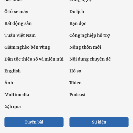
Ô tô xe máy
Du lịch
Bất động sản
Bạn đọc
Tuần Việt Nam
Công nghiệp hỗ trợ
Giảm nghèo bền vững
Nông thôn mới
Dân tộc thiểu số và miền núi
Nội dung chuyên đề
English
Hồ sơ
Ảnh
Video
Multimedia
Podcast
24h qua
Tuyến bài
Sự kiện