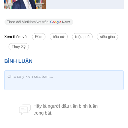
Xem thêm về:
Đức
bầu cử
triệu phú
siêu giàu
Thụy Sỹ