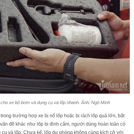
ị cho xe bộ bơm và dụng cụ vá lốp nhanh. Ảnh: Ngô Minh
 trong trường hợp xe bị nổ lốp hoặc bị rách lốp quá lớn, bắt
 vấn đề khác như lốp bị đinh cắm, người dùng hoàn toàn có
 cụ vá lốp. Chưa kể, lốp dự phòng không cùng kích cỡ với