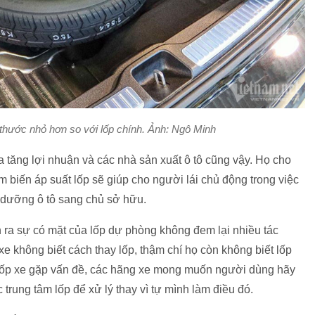
thước nhỏ hơn so với lốp chính. Ảnh: Ngô Minh
a tăng lợi nhuận và các nhà sản xuất ô tô cũng vậy. Họ cho
m biến áp suất lốp sẽ giúp cho người lái chủ động trong việc
o dưỡng ô tô sang chủ sở hữu.
n ra sự có mặt của lốp dự phòng không đem lại nhiều tác
e không biết cách thay lốp, thậm chí họ còn không biết lốp
i lốp xe gặp vấn đề, các hãng xe mong muốn người dùng hãy
trung tâm lốp để xử lý thay vì tự mình làm điều đó.