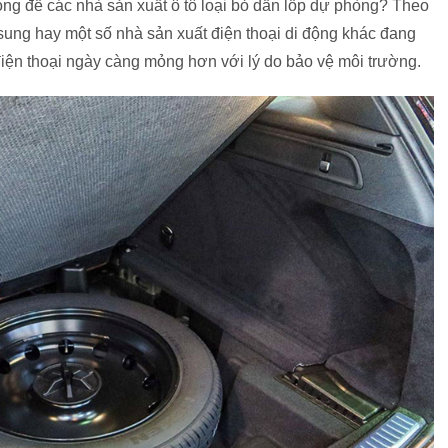
rọng để các nhà sản xuất ô tô loại bỏ dần lốp dự phòng? Theo
sung hay một số nhà sản xuất điện thoại di động khác đang
iện thoại ngày càng mỏng hơn với lý do bảo vệ môi trường.