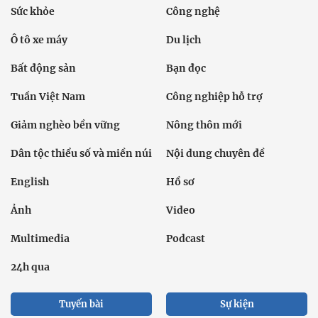
Sức khỏe
Công nghệ
Ô tô xe máy
Du lịch
Bất động sản
Bạn đọc
Tuần Việt Nam
Công nghiệp hỗ trợ
Giảm nghèo bền vững
Nông thôn mới
Dân tộc thiểu số và miền núi
Nội dung chuyên đề
English
Hồ sơ
Ảnh
Video
Multimedia
Podcast
24h qua
Tuyến bài
Sự kiện