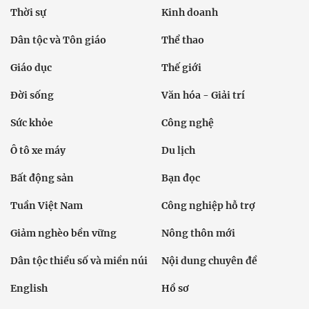
Thời sự
Kinh doanh
Dân tộc và Tôn giáo
Thể thao
Giáo dục
Thế giới
Đời sống
Văn hóa - Giải trí
Sức khỏe
Công nghệ
Ô tô xe máy
Du lịch
Bất động sản
Bạn đọc
Tuần Việt Nam
Công nghiệp hỗ trợ
Giảm nghèo bền vững
Nông thôn mới
Dân tộc thiểu số và miền núi
Nội dung chuyên đề
English
Hồ sơ