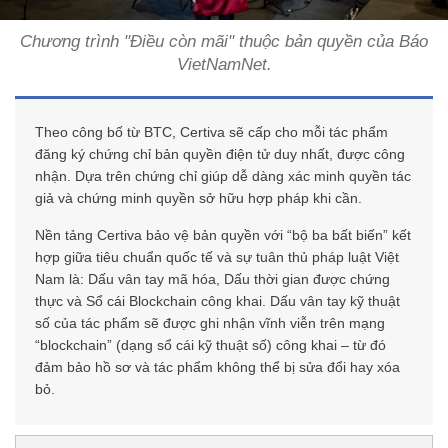
Chương trình "Điều còn mãi" thuộc bản quyền của Báo
VietNamNet.
Theo công bố từ BTC, Certiva sẽ cấp cho mỗi tác phẩm
đăng ký chứng chỉ bản quyền điện tử duy nhất, được công
nhận. Dựa trên chứng chỉ giúp dễ dàng xác minh quyền tác
giả và chứng minh quyền sở hữu hợp pháp khi cần.
Nền tảng Certiva bảo vệ bản quyền với “bộ ba bất biến” kết
hợp giữa tiêu chuẩn quốc tế và sự tuân thủ pháp luật Việt
Nam là: Dấu vân tay mã hóa, Dấu thời gian được chứng
thực và Sổ cái Blockchain công khai. Dấu vân tay kỹ thuật
số của tác phẩm sẽ được ghi nhận vĩnh viễn trên mạng
“blockchain” (dạng sổ cái kỹ thuật số) công khai – từ đó
đảm bảo hồ sơ và tác phẩm không thể bị sửa đổi hay xóa
bỏ.