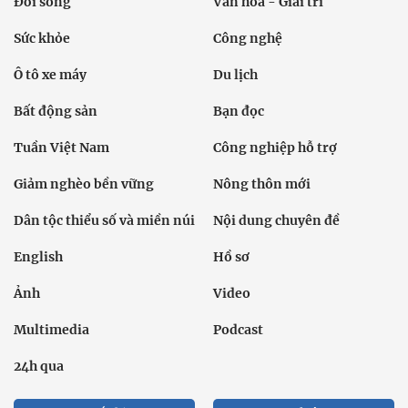
Đời sống
Văn hóa - Giải trí
Sức khỏe
Công nghệ
Ô tô xe máy
Du lịch
Bất động sản
Bạn đọc
Tuần Việt Nam
Công nghiệp hỗ trợ
Giảm nghèo bền vững
Nông thôn mới
Dân tộc thiểu số và miền núi
Nội dung chuyên đề
English
Hồ sơ
Ảnh
Video
Multimedia
Podcast
24h qua