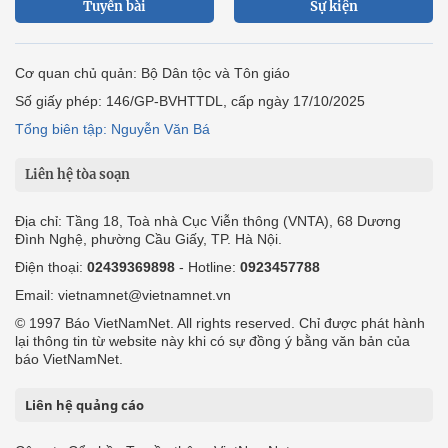
Tuyến bài
Sự kiện
Cơ quan chủ quản: Bộ Dân tộc và Tôn giáo
Số giấy phép: 146/GP-BVHTTDL, cấp ngày 17/10/2025
Tổng biên tập: Nguyễn Văn Bá
Liên hệ tòa soạn
Địa chỉ: Tầng 18, Toà nhà Cục Viễn thông (VNTA), 68 Dương
Đình Nghệ, phường Cầu Giấy, TP. Hà Nội.
Điện thoại:
02439369898
- Hotline:
0923457788
Email: vietnamnet@vietnamnet.vn
© 1997 Báo VietNamNet. All rights reserved. Chỉ được phát hành
lại thông tin từ website này khi có sự đồng ý bằng văn bản của
báo VietNamNet.
Liên hệ quảng cáo