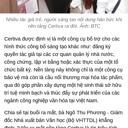
Nhiều tác giả trẻ, người sáng tạo nội dung háo hức khi
nền tảng Certiva ra đời. Ảnh: BTC
Certiva được định vị là một công cụ bổ trợ cho các
hình thức công bố sáng tạo khác như: đăng ký
quyền tác giả tại các cơ quan quản lý nhà nước,
công chứng, lập vi bằng hoặc xác thực của một tổ
chức bất kỳ. Nền tảng này không chỉ là một công cụ
bảo vệ mà còn là cầu nối thương mại hóa tác phẩm,
qua đó góp phần xây dựng một hệ sinh thái sở hữu
trí tuệ minh bạch và thúc đẩy sự phát triển của các
ngành công nghiệp văn hóa tại Việt Nam.
Chia sẻ tại buổi ra mắt, bà Ngô Thu Phương - Giám
đốc Nhà xuất bản Văn học (Bộ VHTTDL) khẳng
định: "Việc ra mắt nền tảng Certiva là tín hiệu tích