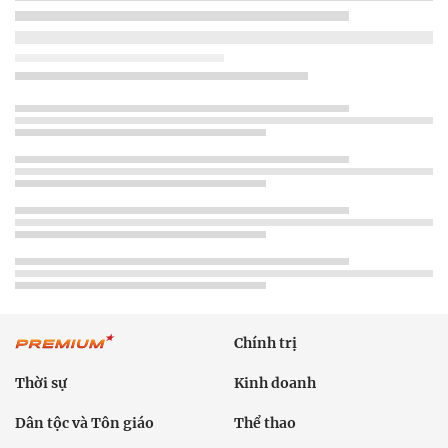
Chính trị
Thời sự
Kinh doanh
Dân tộc và Tôn giáo
Thể thao