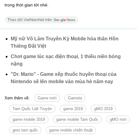
trong thời gian tới nhé.
Mỹ nữ Võ Lâm Truyền Kỳ Mobile hóa thân Hồn
Thiêng Đất Việt
Chơi game lúc sạc điện thoại, 1 thiếu niên bỏng
nặng
"Dr. Mario" - Game xếp thuốc huyền thoại của
Nintendo sẽ lên mobile vào mùa hè năm nay
Xem thêm về:
Game mới
Gamota
Tam Quốc Liệt Truyện
game 2019
gMO 2019
game mobile 2019
game mobile Tam Quốc
gMO mới
gmo tam quốc
game mobile chiến thuật