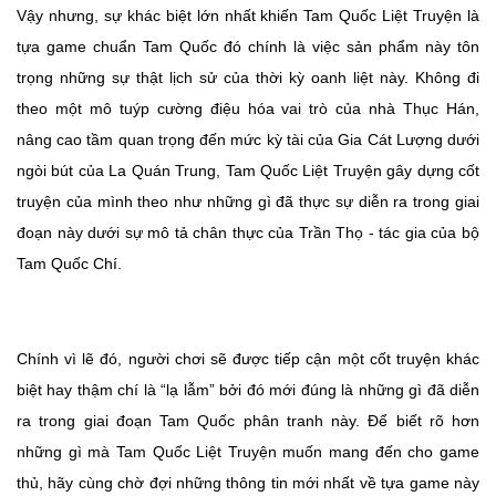
Vậy nhưng, sự khác biệt lớn nhất khiến Tam Quốc Liệt Truyện là
tựa game chuẩn Tam Quốc đó chính là việc sản phẩm này tôn
trọng những sự thật lịch sử của thời kỳ oanh liệt này. Không đi
theo một mô tuýp cường điệu hóa vai trò của nhà Thục Hán,
nâng cao tầm quan trọng đến mức kỳ tài của Gia Cát Lượng dưới
ngòi bút của La Quán Trung, Tam Quốc Liệt Truyện gây dựng cốt
truyện của mình theo như những gì đã thực sự diễn ra trong giai
đoạn này dưới sự mô tả chân thực của Trần Thọ - tác gia của bộ
Tam Quốc Chí.
Chính vì lẽ đó, người chơi sẽ được tiếp cận một cốt truyện khác
biệt hay thậm chí là “lạ lẫm” bởi đó mới đúng là những gì đã diễn
ra trong giai đoạn Tam Quốc phân tranh này. Để biết rõ hơn
những gì mà Tam Quốc Liệt Truyện muốn mang đến cho game
thủ, hãy cùng chờ đợi những thông tin mới nhất về tựa game này