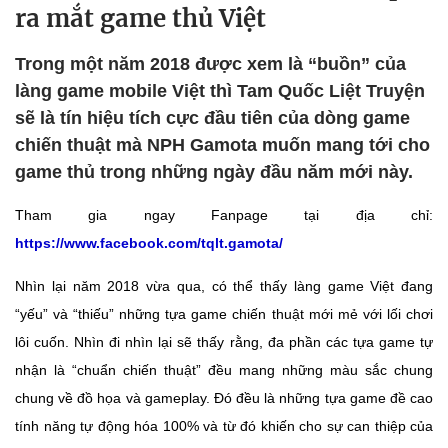
ra mắt game thủ Việt
Trong một năm 2018 được xem là “buồn” của
làng game mobile Việt thì Tam Quốc Liệt Truyện
sẽ là tín hiệu tích cực đầu tiên của dòng game
chiến thuật mà NPH Gamota muốn mang tới cho
game thủ trong những ngày đầu năm mới này.
Tham gia ngay Fanpage tại địa chỉ:
https://www.facebook.com/tqlt.gamota/
Nhìn lại năm 2018 vừa qua, có thể thấy làng game Việt đang
“yếu” và “thiếu” những tựa game chiến thuật mới mẻ với lối chơi
lôi cuốn. Nhìn đi nhìn lại sẽ thấy rằng, đa phần các tựa game tự
nhận là “chuẩn chiến thuật” đều mang những màu sắc chung
chung về đồ họa và gameplay. Đó đều là những tựa game đề cao
tính năng tự động hóa 100% và từ đó khiến cho sự can thiệp của