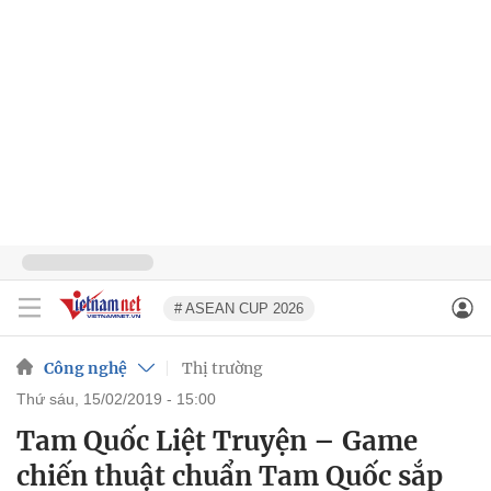
# ASEAN CUP 2026
Công nghệ
Thị trường
thứ sáu, 15/02/2019 - 15:00
Tam Quốc Liệt Truyện – Game
chiến thuật chuẩn Tam Quốc sắp