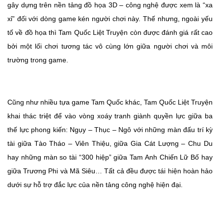
gây dựng trên nền tảng đồ họa 3D – công nghệ được xem là “xa
xỉ” đối với dòng game kén người chơi này. Thế nhưng, ngoài yếu
tố về đồ họa thì Tam Quốc Liệt Truyện còn được đánh giá rất cao
bởi một lối chơi tương tác vô cùng lớn giữa người chơi và môi
trường trong game.
Cũng như nhiều tựa game Tam Quốc khác, Tam Quốc Liệt Truyện
khai thác triệt để vào vòng xoáy tranh giành quyền lực giữa ba
thế lực phong kiến: Ngụy – Thục – Ngô với những màn đấu trí kỳ
tài giữa Tào Tháo – Viên Thiệu, giữa Gia Cát Lượng – Chu Du
hay những màn so tài “300 hiệp” giữa Tam Anh Chiến Lữ Bố hay
giữa Trương Phi và Mã Siêu… Tất cả đều được tái hiện hoàn hảo
dưới sự hỗ trợ đắc lực của nền tảng công nghệ hiện đại.