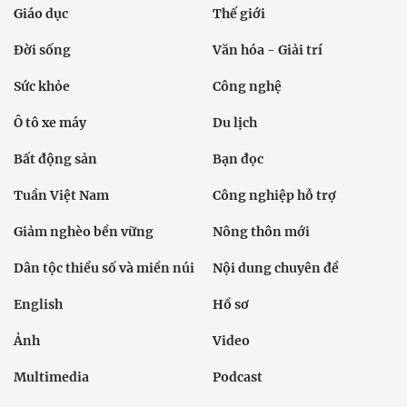
Giáo dục
Thế giới
Đời sống
Văn hóa - Giải trí
Sức khỏe
Công nghệ
Ô tô xe máy
Du lịch
Bất động sản
Bạn đọc
Tuần Việt Nam
Công nghiệp hỗ trợ
Giảm nghèo bền vững
Nông thôn mới
Dân tộc thiểu số và miền núi
Nội dung chuyên đề
English
Hồ sơ
Ảnh
Video
Multimedia
Podcast