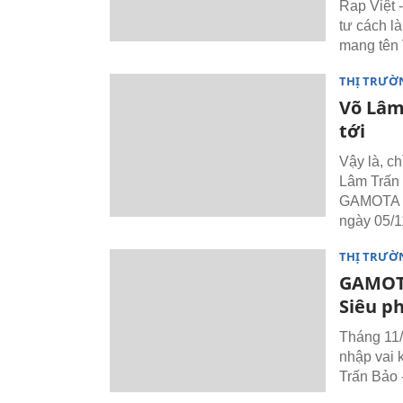
Rap Việt 
tư cách l
mang tên 
THỊ TRƯỜ
Võ Lâm
tới
Vậy là, ch
Lâm Trấn
GAMOTA mở
ngày 05/1
THỊ TRƯỜ
GAMOTA
Siêu p
Tháng 11/
nhập vai 
Trấn Bảo 