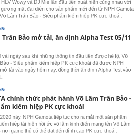
- HLV Wowy và DJ Mie lần đầu tiên xuất hiện cùng nhau với
à gương mặt đại diện cho sản phẩm mới đến từ NPH Gamota
Võ Lâm Trấn Bảo - Siêu phẩm kiếm hiệp PK cực khoái.
NG
 Trấn Bảo mở tải, ấn định Alpha Test 05/11
ỉ vài ngày sau khi những thông tin đầu tiên được hé lộ, Võ
 Bảo - Siêu phẩm kiếm hiệp PK cực khoái đã được NPH
 tải vào ngày hôm nay, đồng thời ấn định Alpha Test vào
1.
NG
 chính thức phát hành Võ Lâm Trấn Bảo -
hẩm kiếm hiệp PK cực khoái
2020 này, NPH Gamota tiếp tục cho ra mắt một sản phẩm
kiếm hiệp tái hiện hồi ức võ lâm kinh điển mang tên Võ Lâm
- nơi game thủ có thể đạt đến đỉnh cao PK cực khoái.