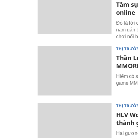
Tâm sự
online
Đó là lời 
năm gắn b
chơi nổi b
THỊ TRƯỜ
Thần L
MMOR
Hiếm có s
game MMO
THỊ TRƯỜ
HLV Wo
thành 
Hai gương