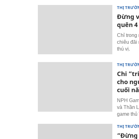
THỊ TRƯỜ
Đừng v
quên 4
Chỉ trong
chiêu đãi
thú vị.
THỊ TRƯỜ
Chi “t
cho ng
cuối n
NPH Gamot
và Thần L
game thủ 
THỊ TRƯỜ
“Đừng 