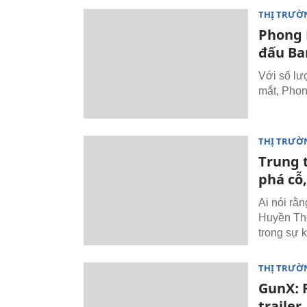
THỊ TRƯỜ
Phong 
đấu Ba
Với số lư
mắt, Phon
THỊ TRƯỜ
Trung 
phá cỗ
Ai nói rằ
Huyền Tho
trong sự 
THỊ TRƯỜ
GunX: 
trailer