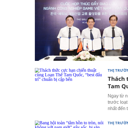
THỊ TRƯỜ
Thách 
Tam Qu
Ngay từ n
trước loạ
nhất đến
THỊ TRƯỜ