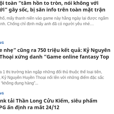
ội toàn “tâm hồn to tròn, nói không với
i” gây sốc, bị săn info trên toàn mặt trận
hổ, mấy thanh niên vào game này hằng ngày lại được ngắm
xinh. Chống chỉ định mấy anh đã có người yêu nhé…
NG
e nhẹ” cũng ra 750 triệu kết quả: Kỷ Nguyên
Thoại xứng danh “Game online fantasy Top
1 thị trường tràn ngập những đối thủ thuộc thể loại tiên,
, Kỷ Nguyên Huyền Thoại nổi lên với những điểm đặc sắc
 “không đụng hàng”...
NG
link tải Thần Long Cửu Kiếm, siêu phẩm
 ấn định ra mắt 24/12