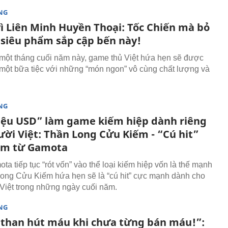
NG
ì Liên Minh Huyền Thoại: Tốc Chiến mà bỏ
 siêu phẩm sắp cập bến này!
 một tháng cuối năm này, game thủ Việt hứa hẹn sẽ được
 một bữa tiệc với những “món ngon” vô cùng chất lượng và
NG
riệu USD” làm game kiếm hiệp dành riêng
ười Việt: Thần Long Cửu Kiếm - “Cú hit”
ăm từ Gamota
a tiếp tục “rót vốn” vào thể loại kiếm hiệp vốn là thế mạnh
ong Cửu Kiếm hứa hẹn sẽ là “cú hit” cực mạnh dành cho
Việt trong những ngày cuối năm.
NG
than hút máu khi chưa từng bán máu!”: