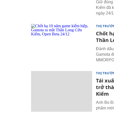
Giữ đúng 
Kiếm đã k
ngày 24/1
THỊ TRƯỜ
Chốt h
Thần L
Đánh dấu 
Gamota đ
MMORPG
THỊ TRƯỜ
Tái xu
trở th
Kiếm
Anh Bo Đa
phẩm mới