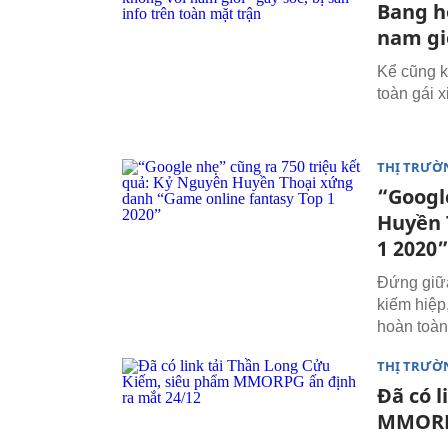
Bang h
nam giớ
Kể cũng k
toàn gái 
THỊ TRƯỜ
“Googl
Huyền 
1 2020”
Đứng giữa 
kiếm hiệp
hoàn toàn
THỊ TRƯỜ
Đã có 
MMORPG