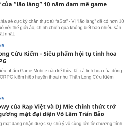
 của “lão làng” 10 năm đam mê game
chia sẻ cực kỳ chân thực từ “aSot” - Vị “lão làng” đã có hơn 10
ó với thế giới ảo, chinh chiến qua không biết bao nhiêu sân
ật nhất.
NG
ong Cửu Kiếm - Siêu phẩm hội tụ tinh hoa
PG
iêu phẩm Game Mobile nào kế thừa tất cả tinh hoa của dòng
RPG kiếm hiệp huyền thoại như Thần Long Cửu Kiếm.
NG
wy của Rap Việt và DJ Mie chính thức trở
gương mặt đại diện Võ Lâm Trấn Bảo
 mặt đang nhận được sự chú ý vô cùng lớn từ chương trình