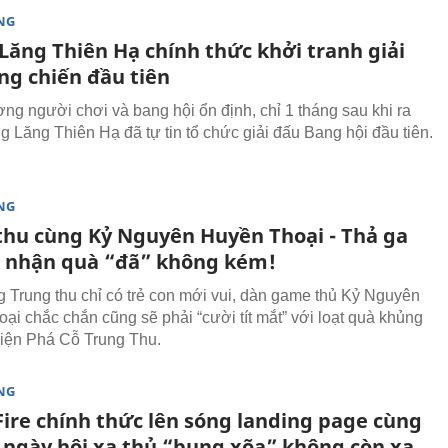
NG
Lăng Thiên Hạ chính thức khởi tranh giải
ng chiến đầu tiên
ợng người chơi và bang hội ổn định, chỉ 1 tháng sau khi ra
g Lăng Thiên Hạ đã tự tin tổ chức giải đấu Bang hội đầu tiên.
NG
thu cùng Kỷ Nguyên Huyền Thoại - Thả ga
, nhận quà “đã” không kém!
ng Trung thu chỉ có trẻ con mới vui, dàn game thủ Kỷ Nguyên
ại chắc chắn cũng sẽ phải “cười tít mắt” với loạt quà khủng
kiện Phá Cỗ Trung Thu.
NG
Fire chính thức lên sóng landing page cùng
, ngày hội xạ thủ “bung xõa” không còn xa