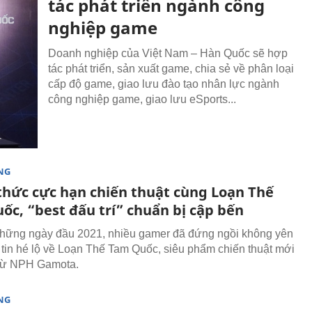
tác phát triển ngành công
nghiệp game
Doanh nghiệp của Việt Nam – Hàn Quốc sẽ hợp
tác phát triển, sản xuất game, chia sẻ về phân loại
cấp độ game, giao lưu đào tạo nhân lực ngành
công nghiệp game, giao lưu eSports...
NG
thức cực hạn chiến thuật cùng Loạn Thế
ốc, “best đấu trí” chuẩn bị cập bến
hững ngày đầu 2021, nhiều gamer đã đứng ngồi không yên
t tin hé lộ về Loạn Thế Tam Quốc, siêu phẩm chiến thuật mới
 từ NPH Gamota.
NG