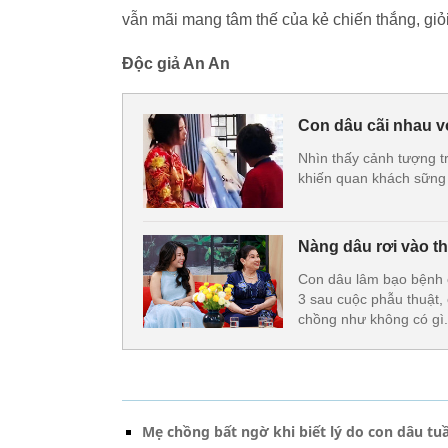
vẫn mãi mang tâm thế của kẻ chiến thắng, giỏ
Độc giả An An
Con dâu cãi nhau v
Nhìn thấy cảnh tượng t
khiến quan khách sững
Nàng dâu rơi vào t
Con dâu lâm bạo bệnh 
3 sau cuộc phẫu thuật, 
chồng như không có gì.
Mẹ chồng bất ngờ khi biết lý do con dâu tu