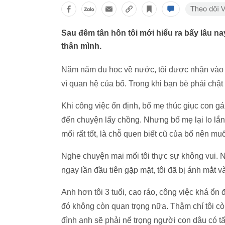
Sau đêm tân hôn tôi mới hiểu ra bấy lâu n
thân mình.
Năm năm du học về nước, tôi được nhận vào làm
vì quan hệ của bố. Trong khi bạn bè phải chật 
Khi công việc ổn định, bố mẹ thúc giục con gá
đến chuyện lấy chồng. Nhưng bố mẹ lại lo lắng
mối rất tốt, là chỗ quen biết cũ của bố nên mu
Nghe chuyện mai mối tôi thực sự không vui. 
ngay lần đầu tiên gặp mặt, tôi đã bị ánh mắt v
Anh hơn tôi 3 tuổi, cao ráo, công việc khá ổn 
đó không còn quan trọng nữa. Thậm chí tôi cò
đình anh sẽ phải nể trọng người con dâu có tấ