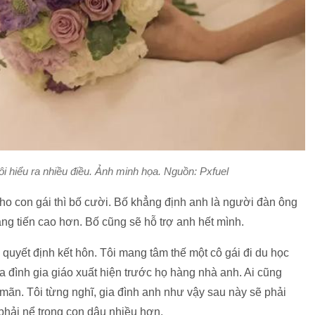
i hiểu ra nhiều điều. Ảnh minh họa. Nguồn: Pxfuel
cho con gái thì bố cười. Bố khẳng định anh là người đàn ông
hăng tiến cao hơn. Bố cũng sẽ hỗ trợ anh hết mình.
ả, quyết định kết hôn. Tôi mang tâm thế một cô gái đi du học
ia đình gia giáo xuất hiện trước họ hàng nhà anh. Ai cũng
ự mãn. Tôi từng nghĩ, gia đình anh như vậy sau này sẽ phải
phải nể trọng con dâu nhiều hơn.