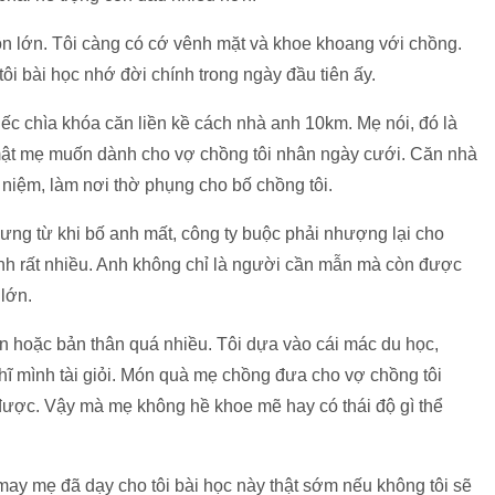
ôn lớn. Tôi càng có cớ vênh mặt và khoe khoang với chồng.
i bài học nhớ đời chính trong ngày đầu tiên ấy.
iếc chìa khóa căn liền kề cách nhà anh 10km. Mẹ nói, đó là
ật mẹ muốn dành cho vợ chồng tôi nhân ngày cưới. Căn nhà
ỉ niệm, làm nơi thờ phụng cho bố chồng tôi.
hưng từ khi bố anh mất, công ty buộc phải nhượng lại cho
inh rất nhiều. Anh không chỉ là người cần mẫn mà còn được
 lớn.
ễn hoặc bản thân quá nhiều. Tôi dựa vào cái mác du học,
ĩ mình tài giỏi. Món quà mẹ chồng đưa cho vợ chồng tôi
 được. Vậy mà mẹ không hề khoe mẽ hay có thái độ gì thể
 may mẹ đã dạy cho tôi bài học này thật sớm nếu không tôi sẽ