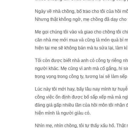
Ngày về nhà chồng, bố trao cho tôi của hồi m
Nhưng thật không ngờ, mẹ chồng đã dạy cho tô
Mẹ gọi chúng tôi vào và giao cho chồng tôi ch
căn nhà mẹ mới mua và cũng là món quà bí m
hiện tại mẹ sẽ không bán mà tu sửa lại, làm k
Tôi còn được biết nhà anh có công ty riêng n
người khác. Mẹ cũng vì anh mà cố gắng, hi s
trọng vọng trong công ty, tương lai sẽ làm sếp
Lúc này tôi mới hay, bấy lâu nay mình tự huy
công việc ổn định được bố sắp xếp mà mà ngh
đáng giá gấp nhiều lần của hồi môn tôi nhận
hiện mình là người giàu có.
Nhìn mẹ, nhìn chồng, tôi tự thấy xấu hổ. Thật