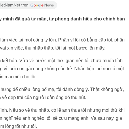
ay mình đã quá tự mãn, tự phong danh hiệu cho chính bản
 việc tại một công ty lớn. Phần vì tôi có bằng cấp tốt, phần
vật xin việc, thu nhập thấp, tôi lại một bước lên mây.
i kết hôn. Vừa về nước một thời gian nên tôi chưa muốn tính
 vì tuổi con gái cũng không còn trẻ. Nhân tiện, bố nói có một
ốn mai mối cho tôi.
Nhưng để chiều lòng bố mẹ, tôi đành đồng ý. Thật không ngờ,
à vẻ đẹp trai của người đàn ông đó thu hút.
định. Nếu so về thu nhập, có lẽ anh thua tôi nhưng mọi thứ khi
n nghĩ nếu anh nghèo, tôi sẽ cưu mang anh. Và sau này, gia
m lòng tốt như tôi.