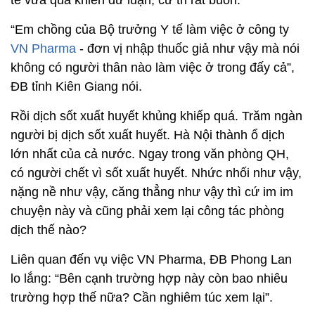
tế vừa qua khiến dư luận, cử tri rất buồn.
“Em chồng của Bộ trưởng Y tế làm việc ở công ty
VN Pharma
- đơn vị nhập thuốc giả như vậy mà nói
không có người thân nào làm việc ở trong đấy cả”,
ĐB tỉnh Kiên Giang nói.
Rồi dịch sốt xuất huyết khủng khiếp quá. Trăm ngàn
người bị dịch sốt xuất huyết. Hà Nội thành ổ dịch
lớn nhất của cả nước. Ngay trong văn phòng QH,
có người chết vì sốt xuất huyết. Nhức nhối như vậy,
nặng nề như vậy, căng thẳng như vậy thì cứ im im
chuyện này và cũng phải xem lại công tác phòng
dịch thế nào?
Liên quan đến vụ việc VN Pharma, ĐB Phong Lan
lo lắng: “Bên cạnh trường hợp này còn bao nhiêu
trường hợp thế nữa? Cần nghiêm túc xem lại”.