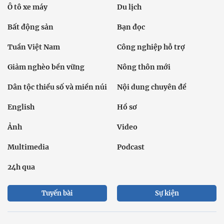
Ô tô xe máy
Du lịch
Bất động sản
Bạn đọc
Tuần Việt Nam
Công nghiệp hỗ trợ
Giảm nghèo bền vững
Nông thôn mới
Dân tộc thiểu số và miền núi
Nội dung chuyên đề
English
Hồ sơ
Ảnh
Video
Multimedia
Podcast
24h qua
Tuyến bài
Sự kiện