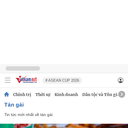
# ASEAN CUP 2026
Chính trị
Thời sự
Kinh doanh
Dân tộc và Tôn giáo
tán gái
Tin tức mới nhất về
tán gái