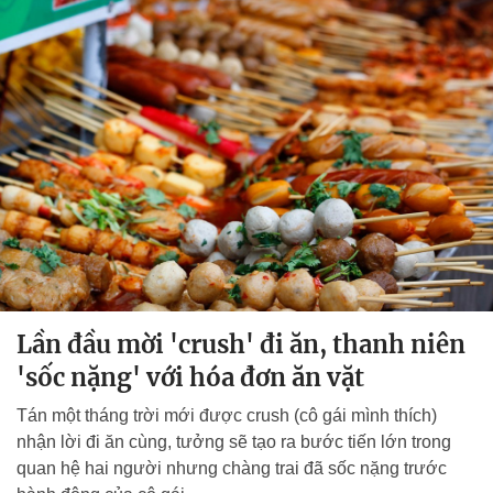
Lần đầu mời 'crush' đi ăn, thanh niên
'sốc nặng' với hóa đơn ăn vặt
Tán một tháng trời mới được crush (cô gái mình thích)
nhận lời đi ăn cùng, tưởng sẽ tạo ra bước tiến lớn trong
quan hệ hai người nhưng chàng trai đã sốc nặng trước