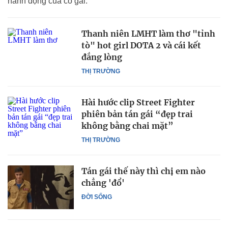
hành động của cô gái.
Thanh niên LMHT làm thơ "tỉnh
tò" hot girl DOTA 2 và cái kết
đắng lòng
THỊ TRƯỜNG
Hài hước clip Street Fighter
phiên bản tán gái “đẹp trai
không bằng chai mặt”
THỊ TRƯỜNG
Tán gái thế này thì chị em nào
chẳng 'đổ'
ĐỜI SỐNG