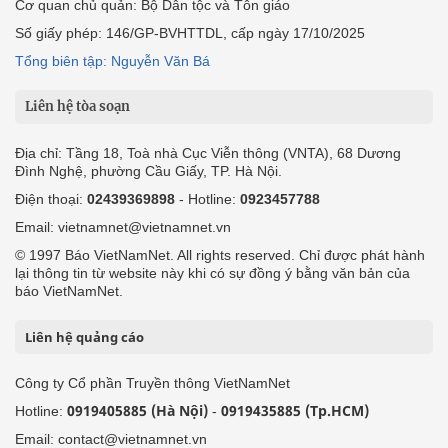
Cơ quan chủ quản: Bộ Dân tộc và Tôn giáo
Số giấy phép: 146/GP-BVHTTDL, cấp ngày 17/10/2025
Tổng biên tập: Nguyễn Văn Bá
Liên hệ tòa soạn
Địa chỉ: Tầng 18, Toà nhà Cục Viễn thông (VNTA), 68 Dương
Đình Nghệ, phường Cầu Giấy, TP. Hà Nội.
Điện thoại:
02439369898
- Hotline:
0923457788
Email: vietnamnet@vietnamnet.vn
© 1997 Báo VietNamNet. All rights reserved. Chỉ được phát hành
lại thông tin từ website này khi có sự đồng ý bằng văn bản của
báo VietNamNet.
Liên hệ quảng cáo
Công ty Cổ phần Truyền thông VietNamNet
0919405885 (Hà Nội)
0919435885 (Tp.HCM)
Hotline:
-
Email: contact@vietnamnet.vn