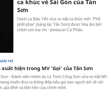
ca khúc về Sài Gòn của Tấn
Sơn
Danh ca Bảo Yến vừa ra mắt ca khúc mới "Phố
phôi phai" (sáng tác Tấn Sơn) được hòa âm bởi
chính con trai chị - producer Cà Pháo.
GIẢI TRÍ
 xuất hiện trong MV 'Gọi' của Tấn Sơn
 Sơn - thành viên nhóm du ca Trịnh Công Sơn vừa ra mắt MV
 mong muốn đưa ra thông điệp kêu gọi mọi người trở về với
ên, gia đình và tâm hồn của chính mình.