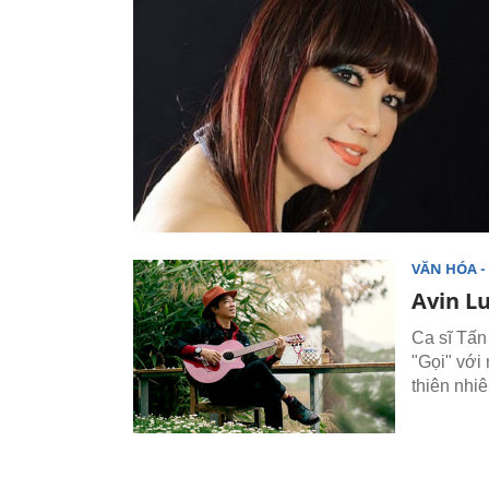
VĂN HÓA - 
Avin Lu
Ca sĩ Tấn
"Gọi" với
thiên nhi