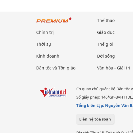
Thể thao
Chính trị
Giáo dục
Thời sự
Thế giới
Kinh doanh
Đời sống
Dân tộc và Tôn giáo
Văn hóa - Giải trí
Cơ quan chủ quản: Bộ Dân tộc v
Số giấy phép: 146/GP-BVHTTDL,
Tổng biên tập: Nguyễn Văn B
Liên hệ tòa soạn
Địa chỉ: Tầng 18, Toà nhà Cục 