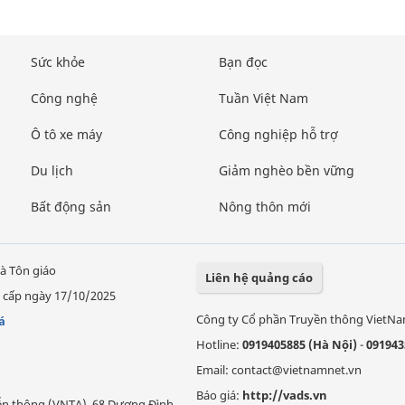
Sức khỏe
Bạn đọc
Công nghệ
Tuần Việt Nam
Ô tô xe máy
Công nghiệp hỗ trợ
Du lịch
Giảm nghèo bền vững
Bất động sản
Nông thôn mới
à Tôn giáo
Liên hệ quảng cáo
 cấp ngày 17/10/2025
Công ty Cổ phần Truyền thông VietN
á
Hotline:
0919405885 (Hà Nội)
-
091943
Email: contact@vietnamnet.vn
Báo giá:
http://vads.vn
Viễn thông (VNTA), 68 Dương Đình