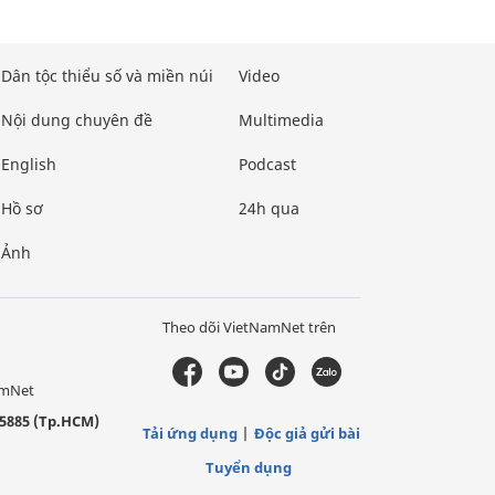
Dân tộc thiểu số và miền núi
Video
Nội dung chuyên đề
Multimedia
English
Podcast
Hồ sơ
24h qua
Ảnh
Theo dõi VietNamNet trên
amNet
5885 (Tp.HCM)
Tải ứng dụng
Độc giả gửi bài
Tuyển dụng