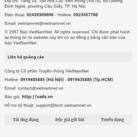
Địa chỉ: Tầng 18, Toà nhà Cục Viễn thông (VNTA), 68 Dương
Đình Nghệ, phường Cầu Giấy, TP. Hà Nội.
Điện thoại:
02439369898
- Hotline:
0923457788
Email: vietnamnet@vietnamnet.vn
© 1997 Báo VietNamNet. All rights reserved. Chỉ được phát hành
lại thông tin từ website này khi có sự đồng ý bằng văn bản của
báo VietNamNet.
Liên hệ quảng cáo
Công ty Cổ phần Truyền thông VietNamNet
0919405885 (Hà Nội)
0919435885 (Tp.HCM)
Hotline:
-
Email: contact@vietnamnet.vn
http://vads.vn
Báo giá:
Hỗ trợ kỹ thuật: support@tech.vietnamnet.vn
Tải ứng dụng
Độc giả gửi bài
Tuyển dụng