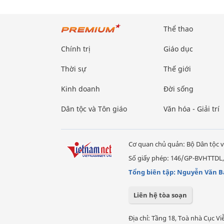
Thể thao
Chính trị
Giáo dục
Thời sự
Thế giới
Kinh doanh
Đời sống
Dân tộc và Tôn giáo
Văn hóa - Giải trí
Cơ quan chủ quản: Bộ Dân tộc v
Số giấy phép: 146/GP-BVHTTDL,
Tổng biên tập: Nguyễn Văn B
Liên hệ tòa soạn
Địa chỉ: Tầng 18, Toà nhà Cục 