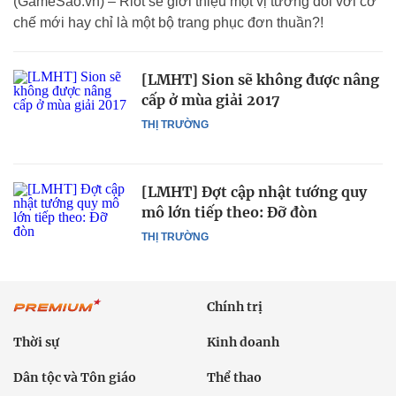
(GameSao.vn) – Riot sẽ giới thiệu một vị tướng đôi với cơ
chế mới hay chỉ là một bộ trang phục đơn thuần?!
[LMHT] Sion sẽ không được nâng
cấp ở mùa giải 2017
THỊ TRƯỜNG
[LMHT] Đợt cập nhật tướng quy
mô lớn tiếp theo: Đỡ đòn
THỊ TRƯỜNG
Chính trị
Thời sự
Kinh doanh
Dân tộc và Tôn giáo
Thể thao