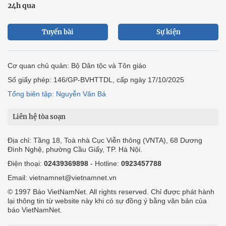
24h qua
Tuyến bài
Sự kiện
Cơ quan chủ quản: Bộ Dân tộc và Tôn giáo
Số giấy phép: 146/GP-BVHTTDL, cấp ngày 17/10/2025
Tổng biên tập: Nguyễn Văn Bá
Liên hệ tòa soạn
Địa chỉ: Tầng 18, Toà nhà Cục Viễn thông (VNTA), 68 Dương
Đình Nghệ, phường Cầu Giấy, TP. Hà Nội.
Điện thoại:
02439369898
- Hotline:
0923457788
Email: vietnamnet@vietnamnet.vn
© 1997 Báo VietNamNet. All rights reserved. Chỉ được phát hành
lại thông tin từ website này khi có sự đồng ý bằng văn bản của
báo VietNamNet.