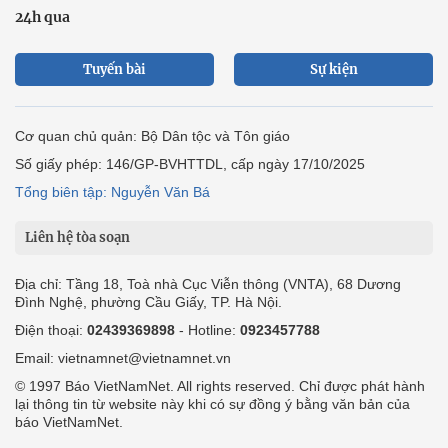
24h qua
Tuyến bài
Sự kiện
Cơ quan chủ quản: Bộ Dân tộc và Tôn giáo
Số giấy phép: 146/GP-BVHTTDL, cấp ngày 17/10/2025
Tổng biên tập: Nguyễn Văn Bá
Liên hệ tòa soạn
Địa chỉ: Tầng 18, Toà nhà Cục Viễn thông (VNTA), 68 Dương
Đình Nghệ, phường Cầu Giấy, TP. Hà Nội.
Điện thoại:
02439369898
- Hotline:
0923457788
Email: vietnamnet@vietnamnet.vn
© 1997 Báo VietNamNet. All rights reserved. Chỉ được phát hành
lại thông tin từ website này khi có sự đồng ý bằng văn bản của
báo VietNamNet.