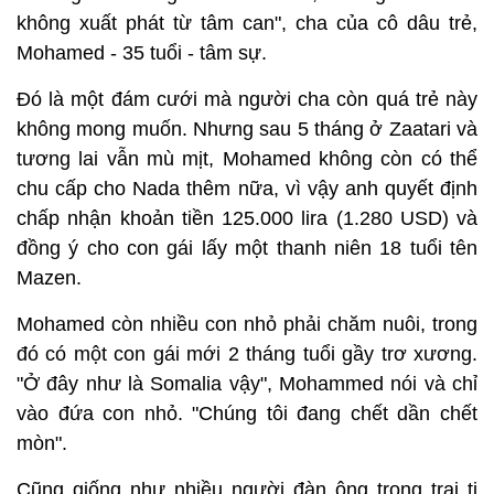
không xuất phát từ tâm can", cha của cô dâu trẻ,
Mohamed - 35 tuổi - tâm sự.
Đó là một đám cưới mà người cha còn quá trẻ này
không mong muốn. Nhưng sau 5 tháng ở Zaatari và
tương lai vẫn mù mịt, Mohamed không còn có thể
chu cấp cho Nada thêm nữa, vì vậy anh quyết định
chấp nhận khoản tiền 125.000 lira (1.280 USD) và
đồng ý cho con gái lấy một thanh niên 18 tuổi tên
Mazen.
Mohamed còn nhiều con nhỏ phải chăm nuôi, trong
đó có một con gái mới 2 tháng tuổi gầy trơ xương.
"Ở đây như là Somalia vậy", Mohammed nói và chỉ
vào đứa con nhỏ. "Chúng tôi đang chết dần chết
mòn".
Cũng giống như nhiều người đàn ông trong trại tị