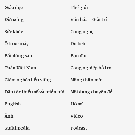
Giáo dục
Thế giới
Đời sống
Văn hóa - Giải trí
Sức khỏe
Công nghệ
Ô tô xe máy
Du lịch
Bất động sản
Bạn đọc
Tuần Việt Nam
Công nghiệp hỗ trợ
Giảm nghèo bền vững
Nông thôn mới
Dân tộc thiểu số và miền núi
Nội dung chuyên đề
English
Hồ sơ
Ảnh
Video
Multimedia
Podcast