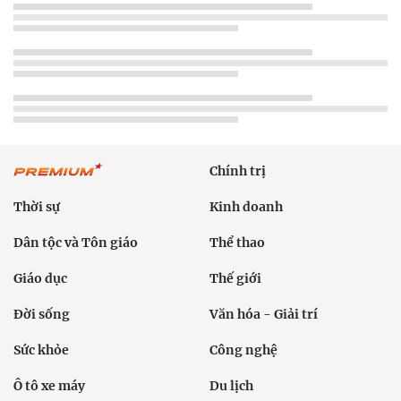
Chính trị
Thời sự
Kinh doanh
Dân tộc và Tôn giáo
Thể thao
Giáo dục
Thế giới
Đời sống
Văn hóa - Giải trí
Sức khỏe
Công nghệ
Ô tô xe máy
Du lịch