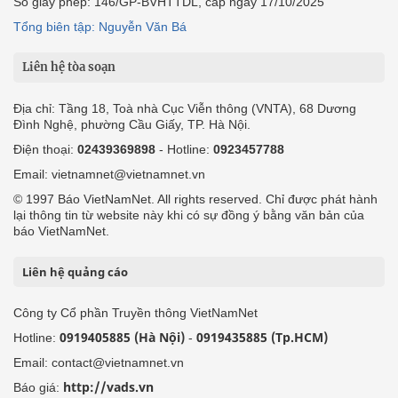
Số giấy phép: 146/GP-BVHTTDL, cấp ngày 17/10/2025
Tổng biên tập: Nguyễn Văn Bá
Liên hệ tòa soạn
Địa chỉ: Tầng 18, Toà nhà Cục Viễn thông (VNTA), 68 Dương
Đình Nghệ, phường Cầu Giấy, TP. Hà Nội.
Điện thoại:
02439369898
- Hotline:
0923457788
Email: vietnamnet@vietnamnet.vn
© 1997 Báo VietNamNet. All rights reserved. Chỉ được phát hành
lại thông tin từ website này khi có sự đồng ý bằng văn bản của
báo VietNamNet.
Liên hệ quảng cáo
Công ty Cổ phần Truyền thông VietNamNet
0919405885 (Hà Nội)
0919435885 (Tp.HCM)
Hotline:
-
Email: contact@vietnamnet.vn
http://vads.vn
Báo giá: