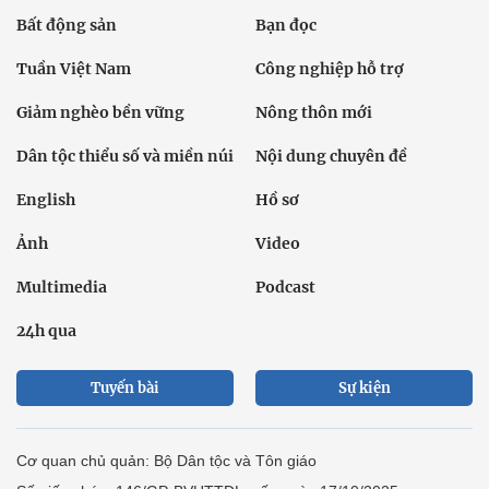
Bất động sản
Bạn đọc
Tuần Việt Nam
Công nghiệp hỗ trợ
Giảm nghèo bền vững
Nông thôn mới
Dân tộc thiểu số và miền núi
Nội dung chuyên đề
English
Hồ sơ
Ảnh
Video
Multimedia
Podcast
24h qua
Tuyến bài
Sự kiện
Cơ quan chủ quản: Bộ Dân tộc và Tôn giáo