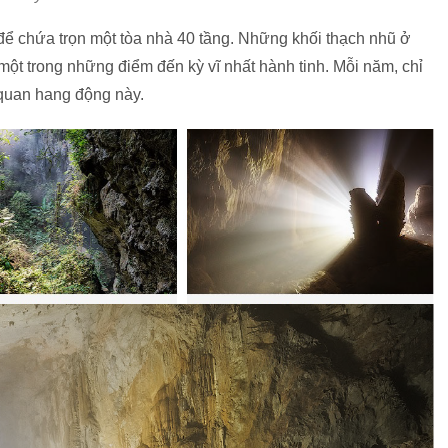
ể chứa trọn một tòa nhà 40 tầng. Những khối thạch nhũ ở
một trong những điểm đến kỳ vĩ nhất hành tinh. Mỗi năm, chỉ
quan hang động này.