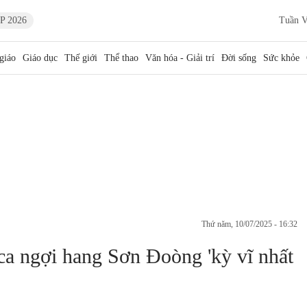
P 2026
Tuần V
giáo
Giáo dục
Thế giới
Thể thao
Văn hóa - Giải trí
Đời sống
Sức khỏe
thứ năm, 10/07/2025 - 16:32
 ca ngợi hang Sơn Đoòng 'kỳ vĩ nhất