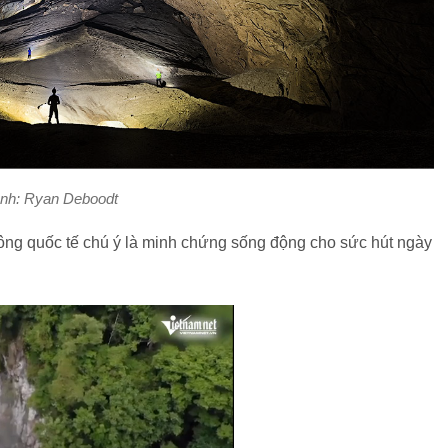
nh: Ryan Deboodt
ông quốc tế chú ý là minh chứng sống động cho sức hút ngày