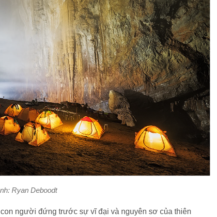
nh: Ryan Deboodt
i con người đứng trước sự vĩ đại và nguyên sơ của thiên