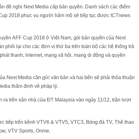
 bản đề nghị Next Media cấp bản quyền. Danh sách các điểm
F Cup 2018 phục vụ người hâm mộ sẽ tiếp tục được ICTnews
 quyền AFF Cup 2018 ở Việt Nam, gói bản quyền của Next
hối lại cho các đơn vị thứ ba trên toàn bộ các hệ thống trả
, phát thanh, Internet, mạng xã hội, mạng di động và quyền
a Next Media cần gửi văn bản và hai bên sẽ phải thỏa thuận
edia thẩm định về pháp lý.
iễn ra trên sân nhà của ĐT Malaysia vào ngày 11/12, trận lượt
rực tiếp trên kênh VTV6 & VTV5, VTC3, Bóng đá TV, Thể thao
w, VTV Sports, Onme.