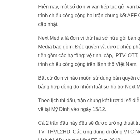
Hiện nay, một số đơn vị vẫn tiếp tục gửi văn
trình chiếu công cộng hai trận chung kết AF
cập nhật.
Next Media là đơn vị thứ hai sở hữu gói bản
Media bao gồm: Độc quyền và được phép phân p
tiền gồm các hạ tầng: vệ tinh, cáp, IPTV, OTT
trình chiếu công cộng trên lãnh thổ Việt Nam.
Bất cứ đơn vị nào muốn sử dụng bản quyền củ
bằng hợp đồng do nhóm luật sư hỗ trợ Next M
Theo lịch thi đấu, trận chung kết lượt đi sẽ d
về tại Mỹ Đình vào ngày 15/12.
Cả 2 trận đấu này đều sẽ được tường thuật t
TV, THVL2HD. Các ứng dụng di động VTC No