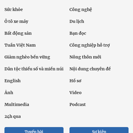
Sức khỏe
Công nghệ
Ô tô xe máy
Du lịch
Bất động sản
Bạn đọc
Tuần Việt Nam
Công nghiệp hỗ trợ
Giảm nghèo bền vững
Nông thôn mới
Dân tộc thiểu số và miền núi
Nội dung chuyên đề
English
Hồ sơ
Ảnh
Video
Multimedia
Podcast
24h qua
Tuyến bài
Sự kiện