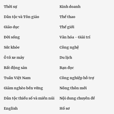
Thời sự
Kinh doanh
Dân tộc và Tôn giáo
Thể thao
Giáo dục
Thế giới
Đời sống
Văn hóa - Giải trí
Sức khỏe
Công nghệ
Ô tô xe máy
Du lịch
Bất động sản
Bạn đọc
Tuần Việt Nam
Công nghiệp hỗ trợ
Giảm nghèo bền vững
Nông thôn mới
Dân tộc thiểu số và miền núi
Nội dung chuyên đề
English
Hồ sơ