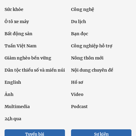
Sức khỏe
Công nghệ
Ô tô xe máy
Du lịch
Bất động sản
Bạn đọc
Tuần Việt Nam
Công nghiệp hỗ trợ
Giảm nghèo bền vững
Nông thôn mới
Dân tộc thiểu số và miền núi
Nội dung chuyên đề
English
Hồ sơ
Ảnh
Video
Multimedia
Podcast
24h qua
Tuyến bài
Sự kiện