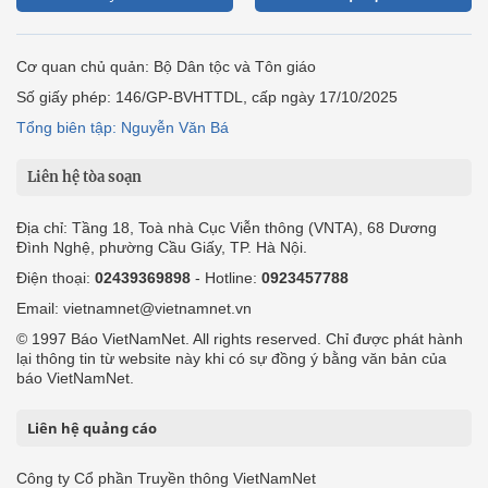
Cơ quan chủ quản: Bộ Dân tộc và Tôn giáo
Số giấy phép: 146/GP-BVHTTDL, cấp ngày 17/10/2025
Tổng biên tập: Nguyễn Văn Bá
Liên hệ tòa soạn
Địa chỉ: Tầng 18, Toà nhà Cục Viễn thông (VNTA), 68 Dương
Đình Nghệ, phường Cầu Giấy, TP. Hà Nội.
Điện thoại:
02439369898
- Hotline:
0923457788
Email: vietnamnet@vietnamnet.vn
© 1997 Báo VietNamNet. All rights reserved. Chỉ được phát hành
lại thông tin từ website này khi có sự đồng ý bằng văn bản của
báo VietNamNet.
Liên hệ quảng cáo
Công ty Cổ phần Truyền thông VietNamNet