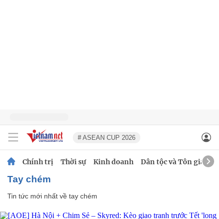
# ASEAN CUP 2026
Chính trị
Thời sự
Kinh doanh
Dân tộc và Tôn giáo
tay chém
Tin tức mới nhất về
tay chém