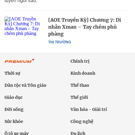
tuyển ngồi sau.
[AOE Truyền Kỳ] Chương 7: Di
nhân Xman – Tay chém phũ
phàng
THỊ TRƯỜNG
Chính trị
Thời sự
Kinh doanh
Dân tộc và Tôn giáo
Thể thao
Giáo dục
Thế giới
Đời sống
Văn hóa - Giải trí
Sức khỏe
Công nghệ
Ô tô xe máy
Du lịch