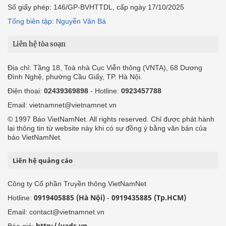
Số giấy phép: 146/GP-BVHTTDL, cấp ngày 17/10/2025
Tổng biên tập: Nguyễn Văn Bá
Liên hệ tòa soạn
Địa chỉ: Tầng 18, Toà nhà Cục Viễn thông (VNTA), 68 Dương
Đình Nghệ, phường Cầu Giấy, TP. Hà Nội.
Điện thoại:
02439369898
- Hotline:
0923457788
Email: vietnamnet@vietnamnet.vn
© 1997 Báo VietNamNet. All rights reserved. Chỉ được phát hành
lại thông tin từ website này khi có sự đồng ý bằng văn bản của
báo VietNamNet.
Liên hệ quảng cáo
Công ty Cổ phần Truyền thông VietNamNet
0919405885 (Hà Nội)
0919435885 (Tp.HCM)
Hotline:
-
Email: contact@vietnamnet.vn
http://vads.vn
Báo giá: