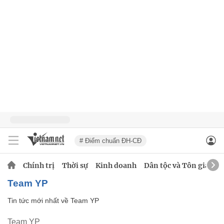
# Điểm chuẩn ĐH-CĐ
Chính trị
Thời sự
Kinh doanh
Dân tộc và Tôn giáo
Team YP
Tin tức mới nhất về
Team YP
Team YP