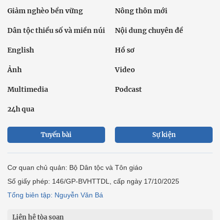
Giảm nghèo bền vững
Nông thôn mới
Dân tộc thiểu số và miền núi
Nội dung chuyên đề
English
Hồ sơ
Ảnh
Video
Multimedia
Podcast
24h qua
Tuyến bài
Sự kiện
Cơ quan chủ quản: Bộ Dân tộc và Tôn giáo
Số giấy phép: 146/GP-BVHTTDL, cấp ngày 17/10/2025
Tổng biên tập: Nguyễn Văn Bá
Liên hệ tòa soạn