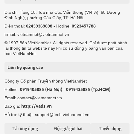
Địa chỉ: Tầng 18, Toà nhà Cục Viễn thông (VNTA), 68 Dương
Đình Nghệ, phường Cầu Giấy, TP. Hà Nội.
Điện thoại:
02439369898
- Hotline:
0923457788
Email: vietnamnet@vietnamnet.vn
© 1997 Báo VietNamNet. All rights reserved. Chỉ được phát hành
lại thông tin từ website này khi có sự đồng ý bằng văn bản của
báo VietNamNet.
Liên hệ quảng cáo
Công ty Cổ phần Truyền thông VietNamNet
0919405885 (Hà Nội)
0919435885 (Tp.HCM)
Hotline:
-
Email: contact@vietnamnet.vn
http://vads.vn
Báo giá:
Hỗ trợ kỹ thuật: support@tech.vietnamnet.vn
Tải ứng dụng
Độc giả gửi bài
Tuyển dụng