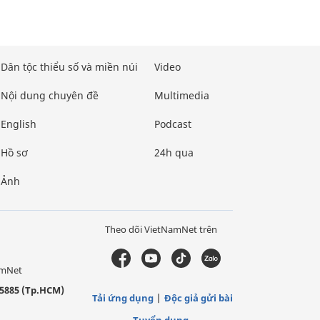
Dân tộc thiểu số và miền núi
Video
Nội dung chuyên đề
Multimedia
English
Podcast
Hồ sơ
24h qua
Ảnh
Theo dõi VietNamNet trên
amNet
5885 (Tp.HCM)
Tải ứng dụng
Độc giả gửi bài