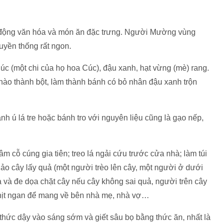
t động văn hóa và món ăn đặc trưng. Người Mường vùng
yền thống rất ngon.
úc (một chi của họ hoa Cúc), đậu xanh, hạt vừng (mè) rang.
hào thành bột, làm thành bánh có bỏ nhân đậu xanh trộn
 ú lá tre hoặc bánh tro với nguyên liệu cũng là gạo nếp,
m cỗ cúng gia tiên; treo lá ngải cứu trước cửa nhà; làm túi
hảo cây lấy quả (một người trèo lên cây, một người ở dưới
ả và đe dọa chặt cây nếu cây không sai quả, người trên cây
, thịt ngan để mang về bên nhà mẹ, nhà vợ…
thức dậy vào sáng sớm và giết sâu bọ bằng thức ăn, nhất là