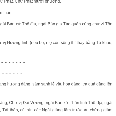
hư Phật, Chư Phật mười phương.
n thần.
ngài Bản xứ Thổ địa, ngài Bản gia Táo quân cùng chư vị Tôn
hư vị Hương linh (nếu bố, mẹ còn sống thì thay bằng Tổ khảo,
………………………
……………….
ng hương đăng, sắm sanh lễ vật, hoa đăng, trà quả dâng lên
ng, Chư vị Đại Vương, ngài Bản xứ Thần linh Thổ địa, ngài
Tài thần, cúi xin các Ngài giáng lâm trước án chứng giám