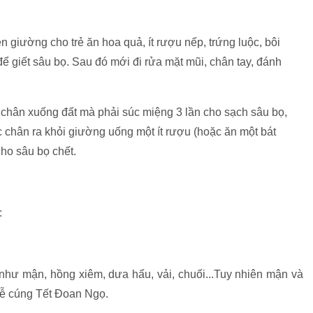
n giường cho trẻ ăn hoa quả, ít rượu nếp, trứng luộc, bôi
ể giết sâu bọ. Sau đó mới đi rửa mặt mũi, chân tay, đánh
chân xuống đất mà phải súc miệng 3 lần cho sạch sâu bọ,
c chân ra khỏi giường uống một ít rượu (hoặc ăn một bát
cho sâu bọ chết.
:
như mận, hồng xiêm, dưa hấu, vải, chuối...Tuy nhiên mận và
 lễ cúng Tết Đoan Ngọ.