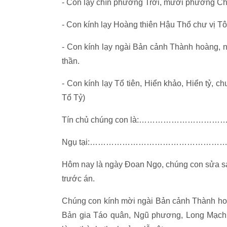
- Con lạy chín phương Trời, mười phương C
- Con kính lạy Hoàng thiên Hậu Thổ chư vị Tô
- Con kính lạy ngài Bản cảnh Thành hoàng, 
thần.
- Con kính lạy Tổ tiên, Hiển khảo, Hiển tỷ, c
Tổ Tỷ)
Tín chủ chúng con là:……………………
Ngụ tại:…………………………………………
Hôm nay là ngày Đoan Ngọ, chúng con sửa sa
trước án.
Chúng con kính mời ngài Bản cảnh Thành hoà
Bản gia Táo quân, Ngũ phương, Long Mạch, 