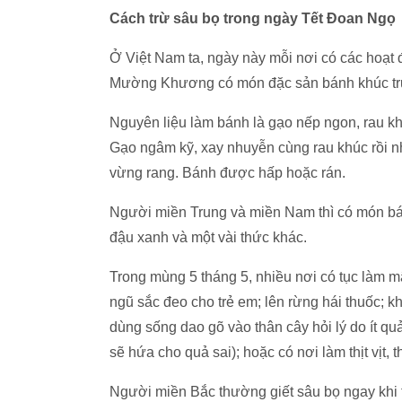
Cách trừ sâu bọ trong ngày Tết Đoan Ngọ
Ở Việt Nam ta, ngày này mỗi nơi có các hoạ
Mường Khương có món đặc sản bánh khúc tru
Nguyên liệu làm bánh là gạo nếp ngon, rau kh
Gạo ngâm kỹ, xay nhuyễn cùng rau khúc rồi n
vừng rang. Bánh được hấp hoặc rán.
Người miền Trung và miền Nam thì có món bánh
đậu xanh và một vài thức khác.
Trong mùng 5 tháng 5, nhiều nơi có tục làm mâ
ngũ sắc đeo cho trẻ em; lên rừng hái thuốc; k
dùng sống dao gõ vào thân cây hỏi lý do ít qu
sẽ hứa cho quả sai); hoặc có nơi làm thịt vịt
Người miền Bắc thường giết sâu bọ ngay khi 