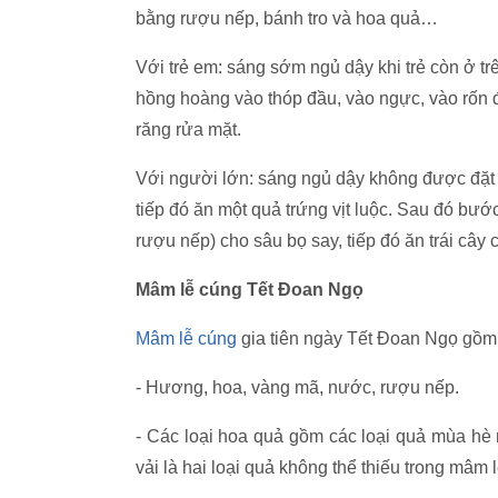
bằng rượu nếp, bánh tro và hoa quả…
Với trẻ em: sáng sớm ngủ dậy khi trẻ còn ở trê
hồng hoàng vào thóp đầu, vào ngực, vào rốn đ
răng rửa mặt.
Với người lớn: sáng ngủ dậy không được đặt 
tiếp đó ăn một quả trứng vịt luộc. Sau đó bướ
rượu nếp) cho sâu bọ say, tiếp đó ăn trái cây 
Mâm lễ cúng Tết Đoan Ngọ
Mâm lễ cúng
gia tiên ngày Tết Đoan Ngọ gồm
- Hương, hoa, vàng mã, n
ước, r
ượu nếp.
- Các loại hoa quả gồm các loại quả mùa hè 
vải là hai loại quả không thể thiếu trong mâm