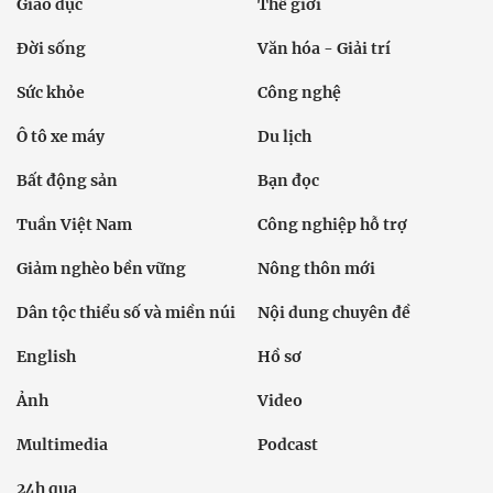
Giáo dục
Thế giới
Đời sống
Văn hóa - Giải trí
Sức khỏe
Công nghệ
Ô tô xe máy
Du lịch
Bất động sản
Bạn đọc
Tuần Việt Nam
Công nghiệp hỗ trợ
Giảm nghèo bền vững
Nông thôn mới
Dân tộc thiểu số và miền núi
Nội dung chuyên đề
English
Hồ sơ
Ảnh
Video
Multimedia
Podcast
24h qua