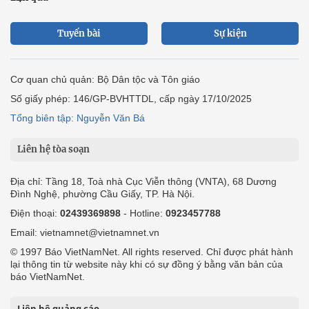
Tuyến bài
Sự kiện
Cơ quan chủ quản: Bộ Dân tộc và Tôn giáo
Số giấy phép: 146/GP-BVHTTDL, cấp ngày 17/10/2025
Tổng biên tập: Nguyễn Văn Bá
Liên hệ tòa soạn
Địa chỉ: Tầng 18, Toà nhà Cục Viễn thông (VNTA), 68 Dương
Đình Nghệ, phường Cầu Giấy, TP. Hà Nội.
Điện thoại:
02439369898
- Hotline:
0923457788
Email: vietnamnet@vietnamnet.vn
© 1997 Báo VietNamNet. All rights reserved. Chỉ được phát hành
lại thông tin từ website này khi có sự đồng ý bằng văn bản của
báo VietNamNet.
Liên hệ quảng cáo