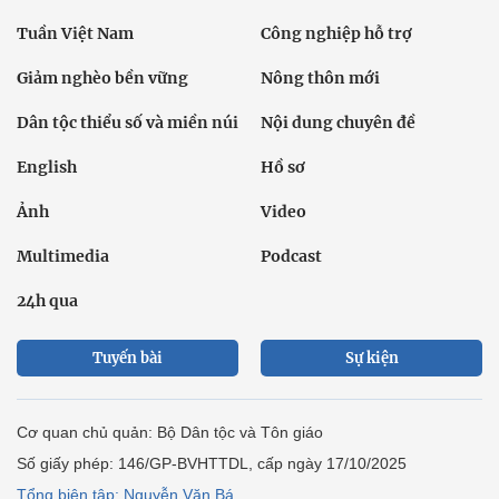
Tuần Việt Nam
Công nghiệp hỗ trợ
Giảm nghèo bền vững
Nông thôn mới
Dân tộc thiểu số và miền núi
Nội dung chuyên đề
English
Hồ sơ
Ảnh
Video
Multimedia
Podcast
24h qua
Tuyến bài
Sự kiện
Cơ quan chủ quản: Bộ Dân tộc và Tôn giáo
Số giấy phép: 146/GP-BVHTTDL, cấp ngày 17/10/2025
Tổng biên tập: Nguyễn Văn Bá