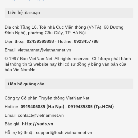
Liên hệ tòa soạn
Địa chỉ: Tầng 18, Toà nhà Cục Viễn thông (VNTA), 68 Dương
Đình Nghệ, phường Cầu Giấy, TP. Hà Nội.
Điện thoại:
02439369898
- Hotline:
0923457788
Email: vietnamnet@vietnamnet.vn
© 1997 Báo VietNamNet. All rights reserved. Chỉ được phát hành
lại thông tin từ website này khi có sự đồng ý bằng văn bản của
báo VietNamNet.
Liên hệ quảng cáo
Công ty Cổ phần Truyền thông VietNamNet
0919405885 (Hà Nội)
0919435885 (Tp.HCM)
Hotline:
-
Email: contact@vietnamnet.vn
http://vads.vn
Báo giá:
Hỗ trợ kỹ thuật: support@tech.vietnamnet.vn