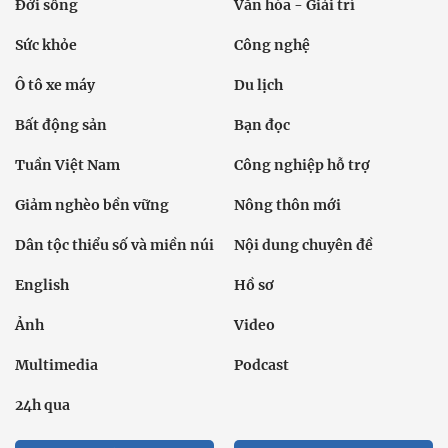
Đời sống
Văn hóa - Giải trí
Sức khỏe
Công nghệ
Ô tô xe máy
Du lịch
Bất động sản
Bạn đọc
Tuần Việt Nam
Công nghiệp hỗ trợ
Giảm nghèo bền vững
Nông thôn mới
Dân tộc thiểu số và miền núi
Nội dung chuyên đề
English
Hồ sơ
Ảnh
Video
Multimedia
Podcast
24h qua