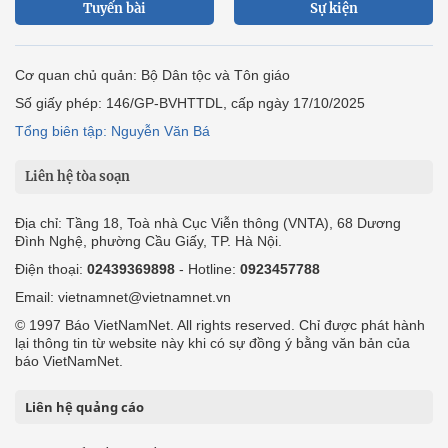
Tuyến bài
Sự kiện
Cơ quan chủ quản: Bộ Dân tộc và Tôn giáo
Số giấy phép: 146/GP-BVHTTDL, cấp ngày 17/10/2025
Tổng biên tập: Nguyễn Văn Bá
Liên hệ tòa soạn
Địa chỉ: Tầng 18, Toà nhà Cục Viễn thông (VNTA), 68 Dương
Đình Nghệ, phường Cầu Giấy, TP. Hà Nội.
Điện thoại:
02439369898
- Hotline:
0923457788
Email: vietnamnet@vietnamnet.vn
© 1997 Báo VietNamNet. All rights reserved. Chỉ được phát hành
lại thông tin từ website này khi có sự đồng ý bằng văn bản của
báo VietNamNet.
Liên hệ quảng cáo