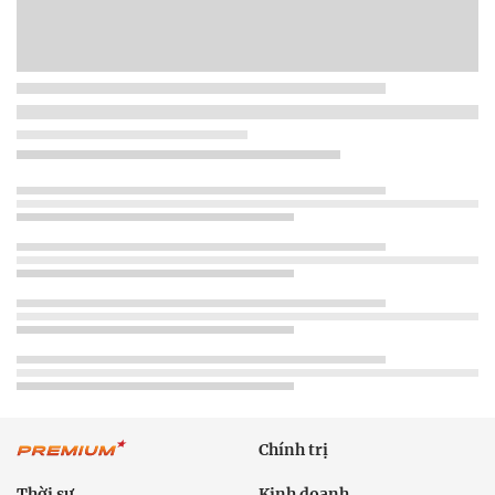
Chính trị
Thời sự
Kinh doanh