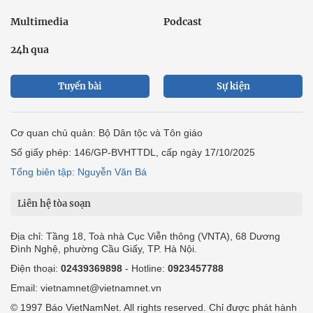
Multimedia
Podcast
24h qua
Tuyến bài
Sự kiện
Cơ quan chủ quản: Bộ Dân tộc và Tôn giáo
Số giấy phép: 146/GP-BVHTTDL, cấp ngày 17/10/2025
Tổng biên tập: Nguyễn Văn Bá
Liên hệ tòa soạn
Địa chỉ: Tầng 18, Toà nhà Cục Viễn thông (VNTA), 68 Dương
Đình Nghệ, phường Cầu Giấy, TP. Hà Nội.
Điện thoại:
02439369898
- Hotline:
0923457788
Email: vietnamnet@vietnamnet.vn
© 1997 Báo VietNamNet. All rights reserved. Chỉ được phát hành