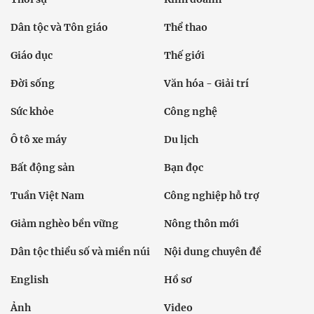
Dân tộc và Tôn giáo
Thể thao
Giáo dục
Thế giới
Đời sống
Văn hóa - Giải trí
Sức khỏe
Công nghệ
Ô tô xe máy
Du lịch
Bất động sản
Bạn đọc
Tuần Việt Nam
Công nghiệp hỗ trợ
Giảm nghèo bền vững
Nông thôn mới
Dân tộc thiểu số và miền núi
Nội dung chuyên đề
English
Hồ sơ
Ảnh
Video