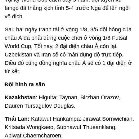
tango đã thắng kịch tính 5-4 trước Nga để lên ngôi
vô địch.
Sau hai ngày tranh tài ở vòng 1/8, 3/5 đội bóng của
châu Á đã phải dừng cuộc chơi ở vòng 1/8 Futsal
World Cup. Tối nay, 2 đại diện châu Á còn lại,
Uzbekistan và Iran sẽ có màn đụng độ trực tiếp.
Điều đó cũng đồng nghĩa châu Á sẽ có 1 đại diện ở
tứ kết.
Đội hình ra sân
Kazakhstan
: Higuita; Taynan, Birzhan Orazov,
Dauren Tursagulov Douglas.
Thái Lan:
Katawut Hankampa; Jirawat Sornwichian,
Kritsada Wongkaeo, Suphawut Thueanklang,
Apiwat Chaemcharoen.