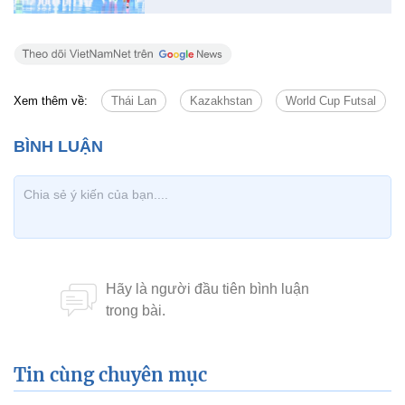
Xem thêm về:
Thái Lan
Kazakhstan
World Cup Futsal
Tin cùng chuyên mục