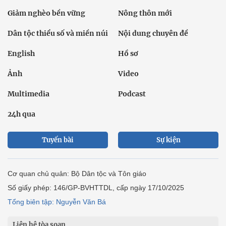
Giảm nghèo bền vững
Nông thôn mới
Dân tộc thiểu số và miền núi
Nội dung chuyên đề
English
Hồ sơ
Ảnh
Video
Multimedia
Podcast
24h qua
Tuyến bài
Sự kiện
Cơ quan chủ quản: Bộ Dân tộc và Tôn giáo
Số giấy phép: 146/GP-BVHTTDL, cấp ngày 17/10/2025
Tổng biên tập: Nguyễn Văn Bá
Liên hệ tòa soạn