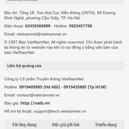
Địa chỉ: Tầng 18, Toà nhà Cục Viễn thông (VNTA), 68 Dương
Đình Nghệ, phường Cầu Giấy, TP. Hà Nội.
Điện thoại:
02439369898
- Hotline:
0923457788
Email: vietnamnet@vietnamnet.vn
© 1997 Báo VietNamNet. All rights reserved. Chỉ được phát hành
lại thông tin từ website này khi có sự đồng ý bằng văn bản của
báo VietNamNet.
Liên hệ quảng cáo
Công ty Cổ phần Truyền thông VietNamNet
0919405885 (Hà Nội)
0919435885 (Tp.HCM)
Hotline:
-
Email: contact@vietnamnet.vn
http://vads.vn
Báo giá:
Hỗ trợ kỹ thuật: support@tech.vietnamnet.vn
Tải ứng dụng
Độc giả gửi bài
Tuyển dụng