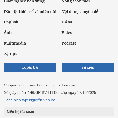
Giảm nghèo bền vững
Nông thôn mới
Dân tộc thiểu số và miền núi
Nội dung chuyên đề
English
Hồ sơ
Ảnh
Video
Multimedia
Podcast
24h qua
Tuyến bài
Sự kiện
Cơ quan chủ quản: Bộ Dân tộc và Tôn giáo
Số giấy phép: 146/GP-BVHTTDL, cấp ngày 17/10/2025
Tổng biên tập: Nguyễn Văn Bá
Liên hệ tòa soạn