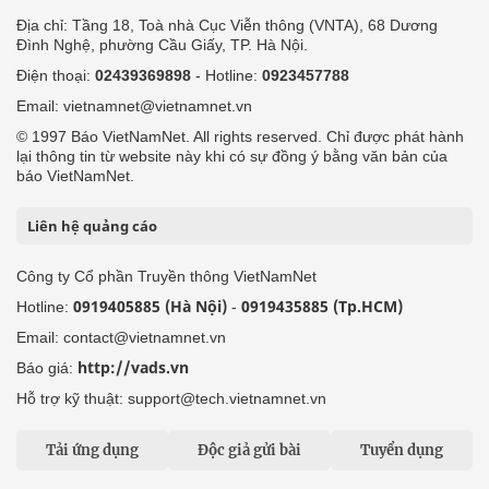
Địa chỉ: Tầng 18, Toà nhà Cục Viễn thông (VNTA), 68 Dương
Đình Nghệ, phường Cầu Giấy, TP. Hà Nội.
Điện thoại:
02439369898
- Hotline:
0923457788
Email: vietnamnet@vietnamnet.vn
© 1997 Báo VietNamNet. All rights reserved. Chỉ được phát hành
lại thông tin từ website này khi có sự đồng ý bằng văn bản của
báo VietNamNet.
Liên hệ quảng cáo
Công ty Cổ phần Truyền thông VietNamNet
0919405885 (Hà Nội)
0919435885 (Tp.HCM)
Hotline:
-
Email: contact@vietnamnet.vn
http://vads.vn
Báo giá:
Hỗ trợ kỹ thuật: support@tech.vietnamnet.vn
Tải ứng dụng
Độc giả gửi bài
Tuyển dụng