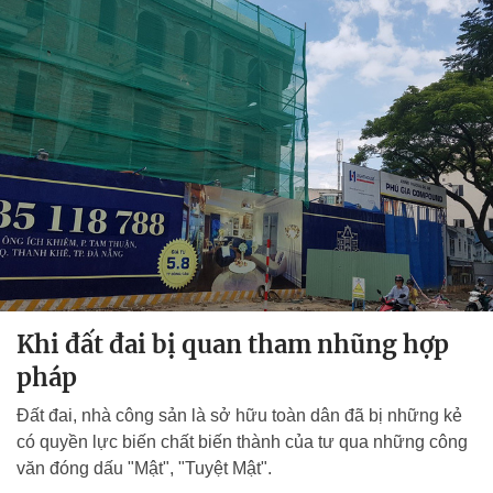
Khi đất đai bị quan tham nhũng hợp
pháp
Đất đai, nhà công sản là sở hữu toàn dân đã bị những kẻ
có quyền lực biến chất biến thành của tư qua những công
văn đóng dấu "Mật", "Tuyệt Mật".