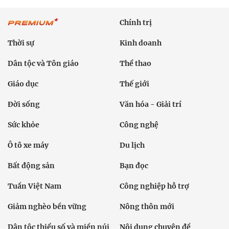
Chính trị
Thời sự
Kinh doanh
Dân tộc và Tôn giáo
Thể thao
Giáo dục
Thế giới
Đời sống
Văn hóa - Giải trí
Sức khỏe
Công nghệ
Ô tô xe máy
Du lịch
Bất động sản
Bạn đọc
Tuần Việt Nam
Công nghiệp hỗ trợ
Giảm nghèo bền vững
Nông thôn mới
Dân tộc thiểu số và miền núi
Nội dung chuyên đề