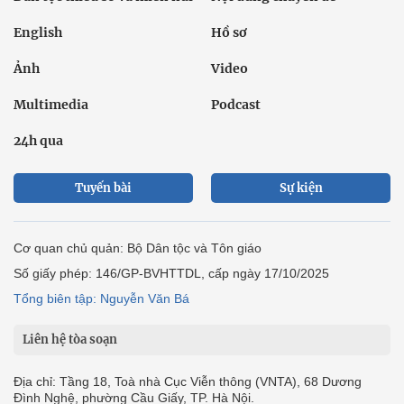
English
Hồ sơ
Ảnh
Video
Multimedia
Podcast
24h qua
Tuyến bài
Sự kiện
Cơ quan chủ quản: Bộ Dân tộc và Tôn giáo
Số giấy phép: 146/GP-BVHTTDL, cấp ngày 17/10/2025
Tổng biên tập: Nguyễn Văn Bá
Liên hệ tòa soạn
Địa chỉ: Tầng 18, Toà nhà Cục Viễn thông (VNTA), 68 Dương
Đình Nghệ, phường Cầu Giấy, TP. Hà Nội.