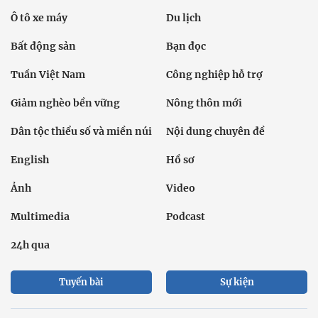
Ô tô xe máy
Du lịch
Bất động sản
Bạn đọc
Tuần Việt Nam
Công nghiệp hỗ trợ
Giảm nghèo bền vững
Nông thôn mới
Dân tộc thiểu số và miền núi
Nội dung chuyên đề
English
Hồ sơ
Ảnh
Video
Multimedia
Podcast
24h qua
Tuyến bài
Sự kiện