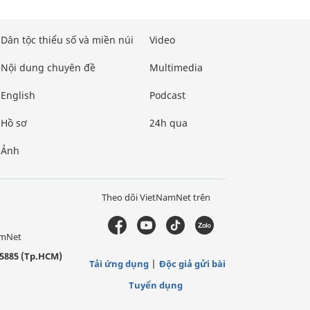
Dân tộc thiểu số và miền núi
Video
Nội dung chuyên đề
Multimedia
English
Podcast
Hồ sơ
24h qua
Ảnh
Theo dõi VietNamNet trên
amNet
5885 (Tp.HCM)
Tải ứng dụng
Độc giả gửi bài
Tuyển dụng