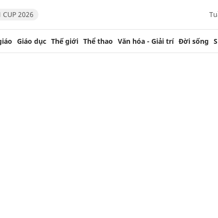
 CUP 2026
Tu
giáo
Giáo dục
Thế giới
Thể thao
Văn hóa - Giải trí
Đời sống
S