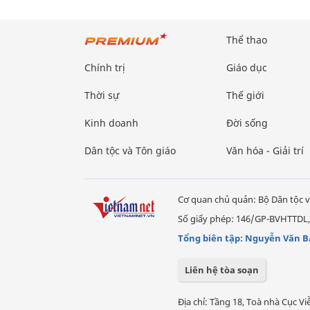
Thể thao
Chính trị
Giáo dục
Thời sự
Thế giới
Kinh doanh
Đời sống
Dân tộc và Tôn giáo
Văn hóa - Giải trí
Cơ quan chủ quản: Bộ Dân tộc v
Số giấy phép: 146/GP-BVHTTDL,
Tổng biên tập: Nguyễn Văn B
Liên hệ tòa soạn
Địa chỉ: Tầng 18, Toà nhà Cục 