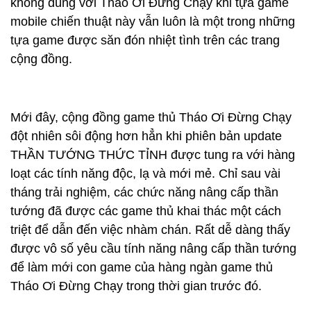
không đúng với Tháo Ơi Đừng Chạy khi tựa game
mobile chiến thuật này vẫn luôn là một trong những
tựa game được săn đón nhiệt tình trên các trang
cộng đồng.
Mới đây, cộng đồng game thủ Tháo Ơi Đừng Chạy
đột nhiên sôi động hơn hẳn khi phiên bản update
THẦN TƯỚNG THỨC TỈNH được tung ra với hàng
loạt các tính năng độc, lạ và mới mẻ. Chỉ sau vài
tháng trải nghiệm, các chức năng nâng cấp thần
tướng đã được các game thủ khai thác một cách
triệt để dẫn đến việc nhàm chán. Rất dễ dàng thấy
được vô số yêu cầu tính năng nâng cấp thần tướng
để làm mới con game của hàng ngàn game thủ
Tháo Ơi Đừng Chạy trong thời gian trước đó.