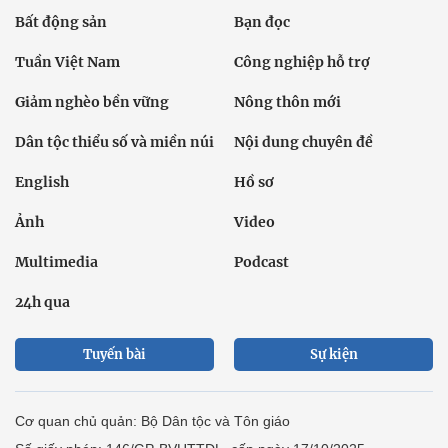
Bất động sản
Bạn đọc
Tuần Việt Nam
Công nghiệp hỗ trợ
Giảm nghèo bền vững
Nông thôn mới
Dân tộc thiểu số và miền núi
Nội dung chuyên đề
English
Hồ sơ
Ảnh
Video
Multimedia
Podcast
24h qua
Tuyến bài
Sự kiện
Cơ quan chủ quản: Bộ Dân tộc và Tôn giáo