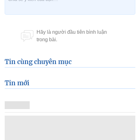
Tin cùng chuyên mục
Tin mới