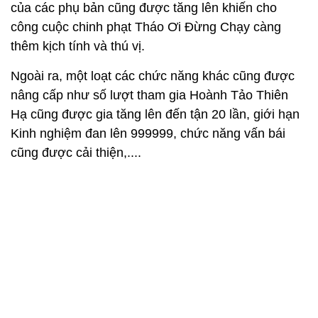
của các phụ bản cũng được tăng lên khiến cho
công cuộc chinh phạt Tháo Ơi Đừng Chạy càng
thêm kịch tính và thú vị.
Ngoài ra, một loạt các chức năng khác cũng được
nâng cấp như số lượt tham gia Hoành Tảo Thiên
Hạ cũng được gia tăng lên đến tận 20 lần, giới hạn
Kinh nghiệm đan lên 999999, chức năng vấn bái
cũng được cải thiện,....