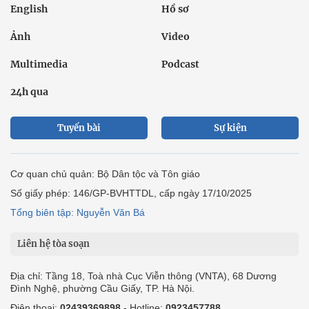
English
Hồ sơ
Ảnh
Video
Multimedia
Podcast
24h qua
Tuyến bài
Sự kiện
Cơ quan chủ quản: Bộ Dân tộc và Tôn giáo
Số giấy phép: 146/GP-BVHTTDL, cấp ngày 17/10/2025
Tổng biên tập: Nguyễn Văn Bá
Liên hệ tòa soạn
Địa chỉ: Tầng 18, Toà nhà Cục Viễn thông (VNTA), 68 Dương
Đình Nghệ, phường Cầu Giấy, TP. Hà Nội.
Điện thoại:
02439369898
- Hotline:
0923457788