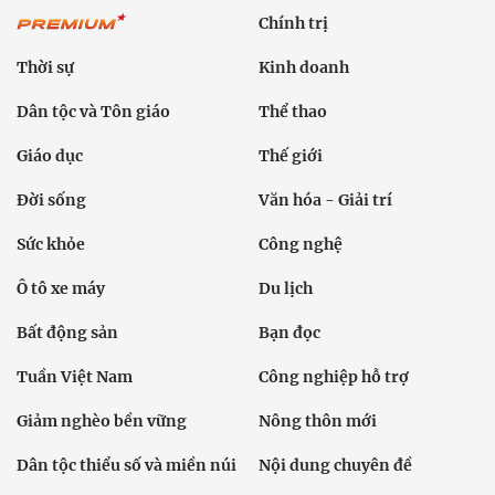
Chính trị
Thời sự
Kinh doanh
Dân tộc và Tôn giáo
Thể thao
Giáo dục
Thế giới
Đời sống
Văn hóa - Giải trí
Sức khỏe
Công nghệ
Ô tô xe máy
Du lịch
Bất động sản
Bạn đọc
Tuần Việt Nam
Công nghiệp hỗ trợ
Giảm nghèo bền vững
Nông thôn mới
Dân tộc thiểu số và miền núi
Nội dung chuyên đề