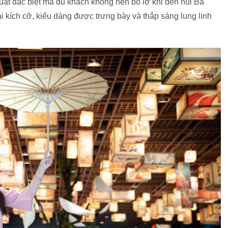
uật đặc biệt mà du khách không nên bỏ lỡ khi đến núi Bà
 kích cỡ, kiểu dáng được trưng bày và thắp sáng lung linh