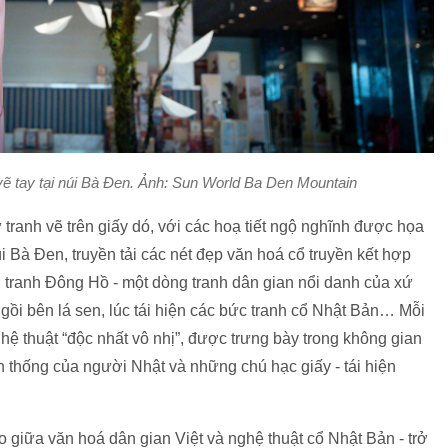
ẽ tay tại núi Bà Đen. Ảnh: Sun World Ba Den Mountain
 tranh vẽ trên giấy dó, với các hoạ tiết ngộ nghĩnh được họa
i Bà Đen, truyền tải các nét đẹp văn hoá cổ truyền kết hợp
ện tranh Đông Hồ - một dòng tranh dân gian nổi danh của xứ
ngồi bên lá sen, lúc tái hiện các bức tranh cổ Nhật Bản… Mỗi
hệ thuật “độc nhất vô nhị”, được trưng bày trong không gian
n thống của người Nhật và những chú hạc giấy - tái hiện
o giữa văn hoá dân gian Việt và nghệ thuật cổ Nhật Bản - trở