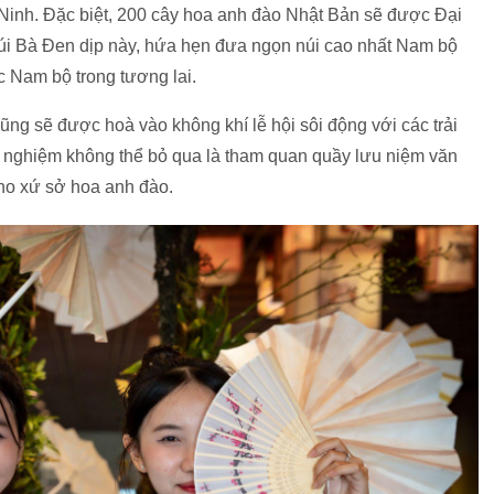
inh. Đặc biệt, 200 cây hoa anh đào Nhật Bản sẽ được Đại
úi Bà Đen dịp này, hứa hẹn đưa ngọn núi cao nhất Nam bộ
c Nam bộ trong tương lai.
ũng sẽ được hoà vào không khí lễ hội sôi động với các trải
ải nghiệm không thể bỏ qua là tham quan quầy lưu niệm văn
no xứ sở hoa anh đào.