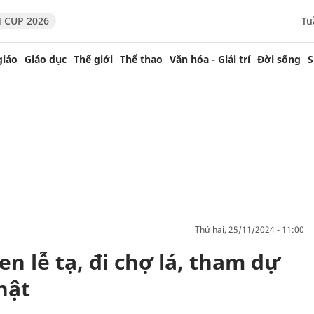
 CUP 2026
Tu
giáo
Giáo dục
Thế giới
Thể thao
Văn hóa - Giải trí
Đời sống
S
thứ hai, 25/11/2024 - 11:00
n lễ tạ, đi chợ lá, tham dự
hật