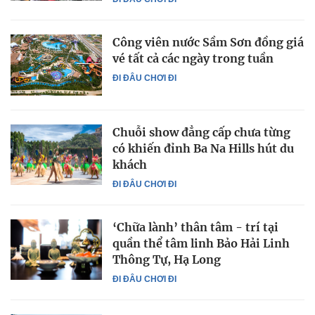
Công viên nước Sầm Sơn đồng giá
vé tất cả các ngày trong tuần
ĐI ĐÂU CHƠI ĐI
Chuỗi show đẳng cấp chưa từng
có khiến đỉnh Ba Na Hills hút du
khách
ĐI ĐÂU CHƠI ĐI
‘Chữa lành’ thân tâm - trí tại
quần thể tâm linh Bảo Hải Linh
Thông Tự, Hạ Long
ĐI ĐÂU CHƠI ĐI