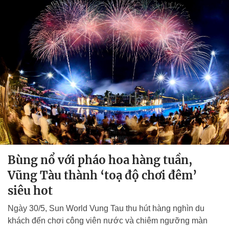
Bùng nổ với pháo hoa hàng tuần,
Vũng Tàu thành ‘toạ độ chơi đêm’
siêu hot
Ngày 30/5, Sun World Vung Tau thu hút hàng nghìn du
khách đến chơi công viên nước và chiêm ngưỡng màn