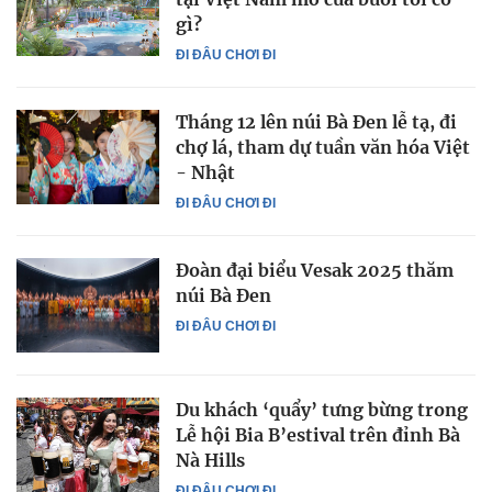
gì?
ĐI ĐÂU CHƠI ĐI
Tháng 12 lên núi Bà Đen lễ tạ, đi
chợ lá, tham dự tuần văn hóa Việt
- Nhật
ĐI ĐÂU CHƠI ĐI
Đoàn đại biểu Vesak 2025 thăm
núi Bà Đen
ĐI ĐÂU CHƠI ĐI
Du khách ‘quẩy’ tưng bừng trong
Lễ hội Bia B’estival trên đỉnh Bà
Nà Hills
ĐI ĐÂU CHƠI ĐI