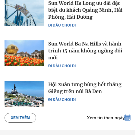
Sun World Ha Long ưu đãi đặc
biệt du khách Quảng Ninh, Hải
Phòng, Hải Dương
ĐI ĐÂU CHƠI ĐI
Sun World Ba Na Hills và hành
trình 15 năm không ngừng đổi
mới
ĐI ĐÂU CHƠI ĐI
Hội xuân tưng bừng hết tháng
Giêng trên núi Bà Đen
ĐI ĐÂU CHƠI ĐI
Xem tin theo ngày
XEM THÊM