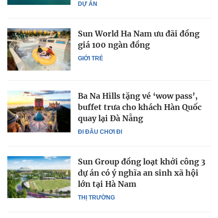
DỰ ÁN
Sun World Ha Nam ưu đãi đồng
giá 100 ngàn đồng
GIỚI TRẺ
Ba Na Hills tặng vé ‘wow pass’,
buffet trưa cho khách Hàn Quốc
quay lại Đà Nẵng
ĐI ĐÂU CHƠI ĐI
Sun Group đồng loạt khởi công 3
dự án có ý nghĩa an sinh xã hội
lớn tại Hà Nam
THỊ TRƯỜNG