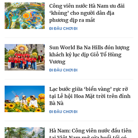
Công viên nước Hà Nam ưu đãi
‘khủng’ cho người dân địa
phương dịp ra mắt
ĐI ĐÂU CHƠI ĐI
Sun World Ba Na Hills đón lượng
khách kỷ lục dịp Giỗ Tổ Hùng
Vương
ĐI ĐÂU CHƠI ĐI
Lạc bước giữa ‘biển vàng’ rực rỡ
tại Lễ hội Hoa Mặt trời trên đỉnh
Bà Nà
ĐI ĐÂU CHƠI ĐI
Hà Nam: Công viên nước đầu tiên
tại Việt Nam mở cửa buổi tối có