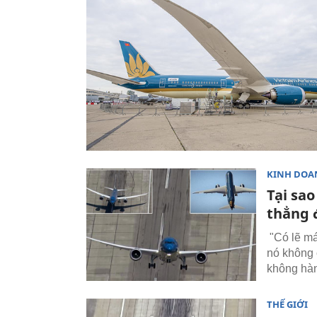
KINH DOA
Tại sao
thẳng 
"Có lẽ má
nó không c
không hàn
THẾ GIỚI