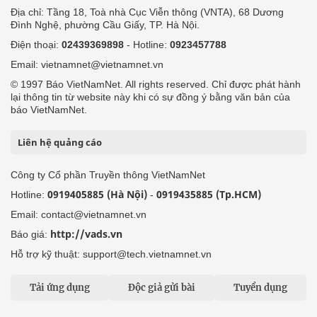
Địa chỉ: Tầng 18, Toà nhà Cục Viễn thông (VNTA), 68 Dương
Đình Nghệ, phường Cầu Giấy, TP. Hà Nội.
Điện thoại:
02439369898
- Hotline:
0923457788
Email: vietnamnet@vietnamnet.vn
© 1997 Báo VietNamNet. All rights reserved. Chỉ được phát hành
lại thông tin từ website này khi có sự đồng ý bằng văn bản của
báo VietNamNet.
Liên hệ quảng cáo
Công ty Cổ phần Truyền thông VietNamNet
0919405885 (Hà Nội)
0919435885 (Tp.HCM)
Hotline:
-
Email: contact@vietnamnet.vn
http://vads.vn
Báo giá:
Hỗ trợ kỹ thuật: support@tech.vietnamnet.vn
Tải ứng dụng
Độc giả gửi bài
Tuyển dụng