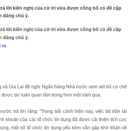
 lời kiến nghị của cử tri vừa được công bố có đề cập
in đáng chú ý.
 lời kiến nghị của cử tri vừa được công bố có đề cập
in đáng chú ý.
 ro
ằng và Gia Lai đề nghị Ngân hàng Nhà nước xem xét bỏ cơ chế
đề được dư luận quan tâm trong hơn một năm qua.
ớc trả lời rằng: “Trong bối cảnh hiện nay, việc bỏ trần lãi
h khoản của các tổ chức tín dụng đã được cải thiện tích cực
ụng, một số tổ chức tín dụng yếu kém vẫn gặp khó khăn về