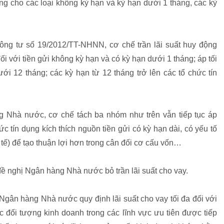
êng cho các loại không kỳ hạn và kỳ hạn dưới 1 tháng, các kỳ
Thông tư số 19/2012/TT-NHNN, cơ chế trần lãi suất huy động
 với tiền gửi không kỳ hạn và có kỳ hạn dưới 1 tháng; áp tối
i 12 tháng; các kỳ hạn từ 12 tháng trở lên các tổ chức tín
ng Nhà nước, cơ chế tách ba nhóm như trên vẫn tiếp tục áp
c tín dụng kích thích nguồn tiền gửi có kỳ hạn dài, có yếu tố
c tế) để tạo thuận lợi hơn trong cân đối cơ cấu vốn…
 đề nghị Ngân hàng Nhà nước bỏ trần lãi suất cho vay.
 Ngân hàng Nhà nước quy định lãi suất cho vay tối đa đối với
c đối tượng kinh doanh trong các lĩnh vực ưu tiên được tiếp