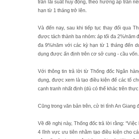
trần lãi suất huy động, theo hướng áp trần ri
hạn từ 1 tháng trở lên.
Và đến nay, sau khi tiếp tục thay đổi qua 
được tách thành ba nhóm: áp tối đa 2%/năm đối
đa 9%/năm với các kỳ hạn từ 1 tháng đến dướ
dụng được ấn định trên cơ sở cung - cầu vốn.
Với thông tin trả lời từ Thống đốc Ngân hà
dụng, được xem là tạo điều kiện để các tổ chứ
cạnh tranh nhất định (dù có thể khác trên thự
Cũng trong văn bản trên, cử tri tỉnh An Giang
Về đề nghị này, Thống đốc trả lời rằng: “Việc
4 lĩnh vực ưu tiên nhằm tạo điều kiện cho cá