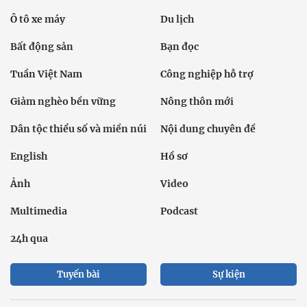
Ô tô xe máy
Du lịch
Bất động sản
Bạn đọc
Tuần Việt Nam
Công nghiệp hỗ trợ
Giảm nghèo bền vững
Nông thôn mới
Dân tộc thiểu số và miền núi
Nội dung chuyên đề
English
Hồ sơ
Ảnh
Video
Multimedia
Podcast
24h qua
Tuyến bài
Sự kiện