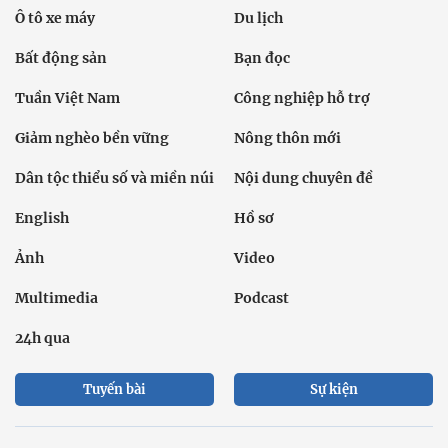
Ô tô xe máy
Du lịch
Bất động sản
Bạn đọc
Tuần Việt Nam
Công nghiệp hỗ trợ
Giảm nghèo bền vững
Nông thôn mới
Dân tộc thiểu số và miền núi
Nội dung chuyên đề
English
Hồ sơ
Ảnh
Video
Multimedia
Podcast
24h qua
Tuyến bài
Sự kiện