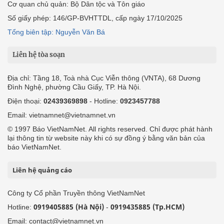
Cơ quan chủ quản: Bộ Dân tộc và Tôn giáo
Số giấy phép: 146/GP-BVHTTDL, cấp ngày 17/10/2025
Tổng biên tập: Nguyễn Văn Bá
Liên hệ tòa soạn
Địa chỉ: Tầng 18, Toà nhà Cục Viễn thông (VNTA), 68 Dương
Đình Nghệ, phường Cầu Giấy, TP. Hà Nội.
Điện thoại:
02439369898
- Hotline:
0923457788
Email: vietnamnet@vietnamnet.vn
© 1997 Báo VietNamNet. All rights reserved. Chỉ được phát hành
lại thông tin từ website này khi có sự đồng ý bằng văn bản của
báo VietNamNet.
Liên hệ quảng cáo
Công ty Cổ phần Truyền thông VietNamNet
0919405885 (Hà Nội)
0919435885 (Tp.HCM)
Hotline:
-
Email: contact@vietnamnet.vn