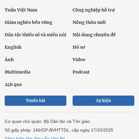
Tuần Việt Nam
Công nghiệp hỗ trợ
Giảm nghèo bền vững
Nông thôn mới
Dân tộc thiểu số và miền núi
Nội dung chuyên đề
English
Hồ sơ
Ảnh
Video
Multimedia
Podcast
24h qua
Tuyến bài
Sự kiện
Cơ quan chủ quản: Bộ Dân tộc và Tôn giáo
Số giấy phép: 146/GP-BVHTTDL, cấp ngày 17/10/2025
Tổng biên tập: Nguyễn Văn Bá