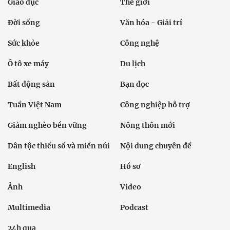
Giáo dục
Thế giới
Đời sống
Văn hóa - Giải trí
Sức khỏe
Công nghệ
Ô tô xe máy
Du lịch
Bất động sản
Bạn đọc
Tuần Việt Nam
Công nghiệp hỗ trợ
Giảm nghèo bền vững
Nông thôn mới
Dân tộc thiểu số và miền núi
Nội dung chuyên đề
English
Hồ sơ
Ảnh
Video
Multimedia
Podcast
24h qua