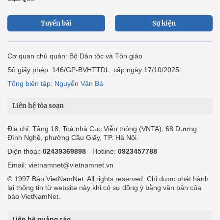
Tuyến bài
Sự kiện
Cơ quan chủ quản: Bộ Dân tộc và Tôn giáo
Số giấy phép: 146/GP-BVHTTDL, cấp ngày 17/10/2025
Tổng biên tập: Nguyễn Văn Bá
Liên hệ tòa soạn
Địa chỉ: Tầng 18, Toà nhà Cục Viễn thông (VNTA), 68 Dương
Đình Nghệ, phường Cầu Giấy, TP. Hà Nội.
Điện thoại:
02439369898
- Hotline:
0923457788
Email: vietnamnet@vietnamnet.vn
© 1997 Báo VietNamNet. All rights reserved. Chỉ được phát hành
lại thông tin từ website này khi có sự đồng ý bằng văn bản của
báo VietNamNet.
Liên hệ quảng cáo